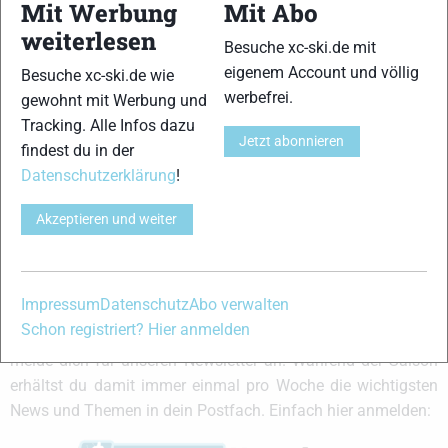
immer ein offenes Ohr für dich! Du kannst uns jederzeit über
Mit Werbung
Mit Abo
das
Kontaktformular
erreichen.
weiterlesen
Besuche xc-ski.de mit
eigenem Account und völlig
Besuche xc-ski.de wie
Partner
werbefrei.
gewohnt mit Werbung und
Tracking. Alle Infos dazu
Jetzt abonnieren
findest du in der
Datenschutzerklärung
!
xc-ski.de in Social Media
instagram
facebook
spotify
x
youtube
Akzeptieren und weiter
xc-ski.de Newsletter Anmeldung
Impressum
Datenschutz
Abo verwalten
Schon registriert? Hier anmelden
Du willst immer aktuell auf dem Laufenden bleiben? Dann
melde dich für unseren Newsletter an. Während der Saison
erhältst du damit immer einmal pro Woche die wichtigsten
News und Themen in dein Postfach. Einfach hier anmelden: