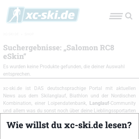
XC-SKI.DE
»
SHOP
Suchergebnisse: „Salomon RC8
eSkin“
Es wurden keine Produkte gefunden, die deiner Auswahl
entsprechen.
xc-ski.de ist DAS deutschsprachige Portal mit aktuellen
News aus dem Skilanglauf, Biathlon und der Nordischen
Kombination, einer Loipendatenbank,
Langlauf
-Community
und allem was du sonst noch über deine Lieblingssportarten
wissen solltest.
Wie willst du xc-ski.de lesen?
Ob
Skilanglauf
-Anfänger oder Profi-Sportler, wir haben