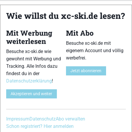
xc-ski.de ist DAS deutschsprachige Portal mit aktuellen
Wie willst du xc-ski.de lesen?
News aus dem Skilanglauf, Biathlon und der Nordischen
Kombination, einer Loipendatenbank,
Langlauf
-Community
Mit Werbung
Mit Abo
und allem was du sonst noch über deine Lieblingssportarten
wissen solltest.
weiterlesen
Besuche xc-ski.de mit
eigenem Account und völlig
Besuche xc-ski.de wie
Ob
Skilanglauf
-Anfänger oder Profi-Sportler, wir haben
werbefrei.
gewohnt mit Werbung und
immer ein offenes Ohr für dich! Du kannst uns jederzeit über
Tracking. Alle Infos dazu
das
Kontaktformular
erreichen.
Jetzt abonnieren
findest du in der
Datenschutzerklärung
!
Partner
Akzeptieren und weiter
xc-ski.de in Social Media
Impressum
Datenschutz
Abo verwalten
instagram
facebook
spotify
x
youtube
Schon registriert? Hier anmelden