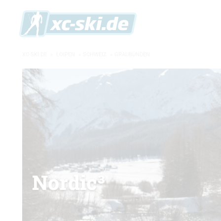
XC-SKI.DE
»
LOIPEN
»
SCHWEIZ
»
GRAUBÜNDEN
Nordic³