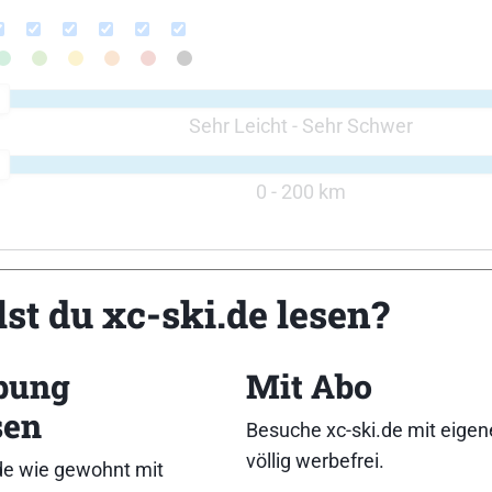
Sehr Leicht - Sehr Schwer
0 - 200 km
st du xc-ski.de lesen?
bung
Mit Abo
sen
Besuche xc-ski.de mit eige
völlig werbefrei.
de wie gewohnt mit