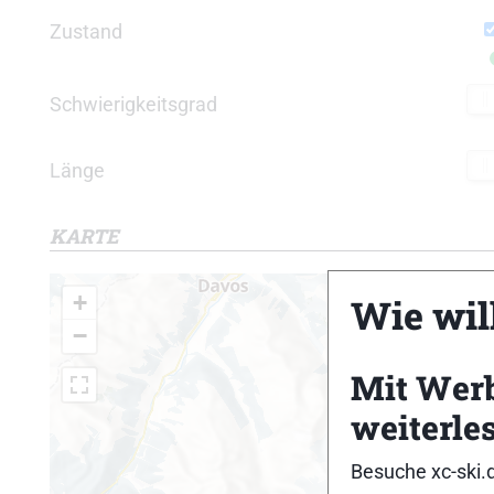
Zustand
Schwierigkeitsgrad
Länge
KARTE
+
Wie will
−
Mit Wer
weiterle
Besuche xc-ski.