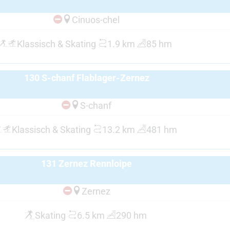
Cinuos-chel
Klassisch & Skating
1.9 km
85 hm
130 S-chanf Flablager-Zernez
S-chanf
Klassisch & Skating
13.2 km
481 hm
131 Zernez Rennloipe
Zernez
Skating
6.5 km
290 hm