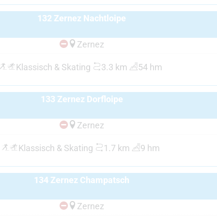
132 Zernez Nachtloipe
Zernez
Klassisch & Skating
3.3 km
54 hm
133 Zernez Dorfloipe
Zernez
Klassisch & Skating
1.7 km
9 hm
134 Zernez Champatsch
Zernez