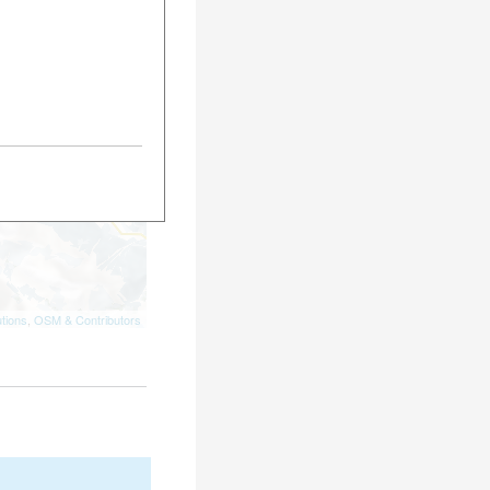
tions
,
OSM & Contributors