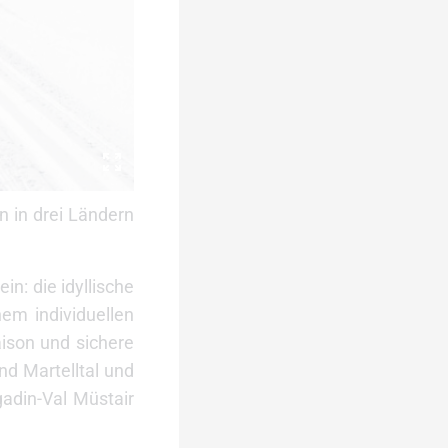
 in drei Ländern
n: die idyllische
em individuellen
aison und sichere
nd Martelltal und
adin-Val Müstair