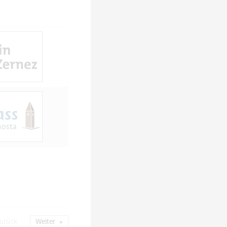
urück
Weiter