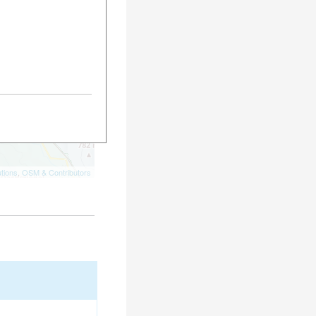
tions
,
OSM & Contributors