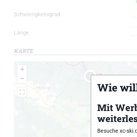
Schwierigkeitsgrad
Länge
KARTE
+
3
−
Wie will
Mit Wer
weiterle
Besuche xc-ski.