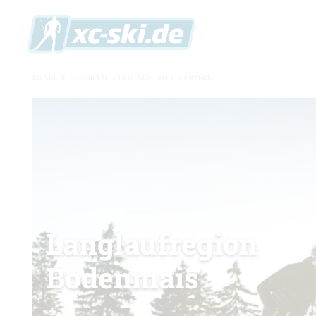
XC-SKI.DE
»
LOIPEN
»
DEUTSCHLAND
»
BAYERN
Langlaufregion
Bodenmais