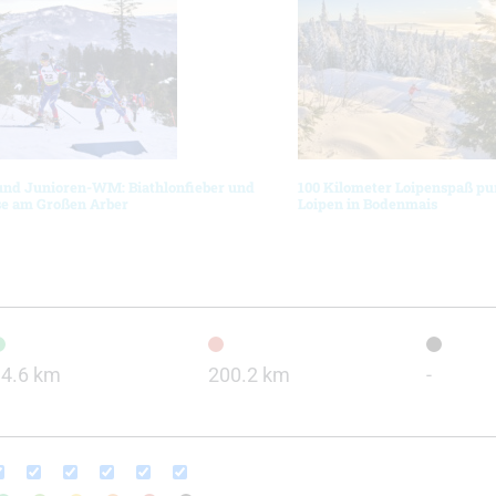
und Junioren-WM: Biathlonfieber und
100 Kilometer Loipenspaß pur
se am Großen Arber
Loipen in Bodenmais
34.6 km
200.2 km
-