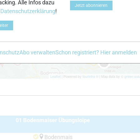
cking. Alle Infos dazu
Jetzt abonnieren
r
Datenschutzerklärung
!
2
eiter
nschutz
Abo verwalten
Schon registriert? Hier anmelden
16
Leaflet
| Powered by
tourinfra ®
| Map data by ©
green-solu
01 Bodenmaiser Übungsloipe
Bodenmais