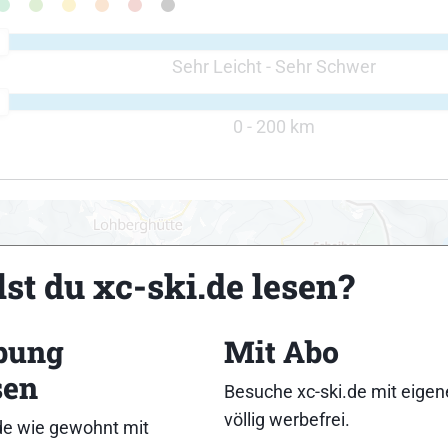
Sehr Leicht - Sehr Schwer
0 - 200 km
st du xc-ski.de lesen?
bung
Mit Abo
sen
Besuche xc-ski.de mit eige
2
völlig werbefrei.
de wie gewohnt mit