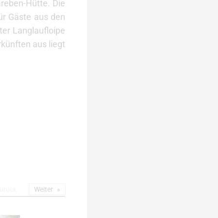
areben-Hütte. Die
für Gäste aus den
er Langlaufloipe
rkünften aus liegt
urück
Weiter