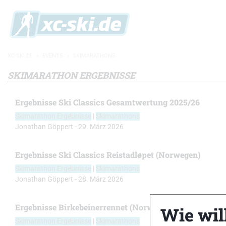
XC-SKI.DE
»
EVENTS
»
SKIMARATHONS
SKIMARATHON ERGEBNISSE
Ergebnisse Ski Classics Gesamtwertung 2025/26
Skimarathon Ergebnisse
|
Skimarathons
Jonathan Göppert
-
29. März 2026
Ergebnisse Ski Classics Reistadløpet (Norwegen)
Skimarathon Ergebnisse
|
Skimarathons
Jonathan Göppert
-
28. März 2026
Ergebnisse Birkebeinerrennet (Norwegen)
Wie will
Skimarathon Ergebnisse
|
Skimarathons