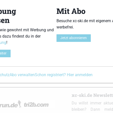
Jonathan Göppert
-
8. März 2026
bung
Mit Abo
Ergebnisse Vasaloppet (Schweden)
sen
Besuche xc-ski.de mit eigenem 
Skimarathon Ergebnisse
|
Skimarathons
werbefrei.
Jonathan Göppert
-
28. Februar 2026
 wie gewohnt mit Werbung und
s dazu findest du in der
Jetzt abonnieren
rung
!
Ergebnisse Ganghoferlauf Leutasch (Österrei
Ergebnisse
|
Skimarathon Ergebnisse
|
Skimarathons
eiter
Jonathan Göppert
-
27. Februar 2026
chutz
Abo verwalten
Schon registriert? Hier anmelden
xc-ski.de Newslet
Du willst immer aktu
bleiben? Dann meld