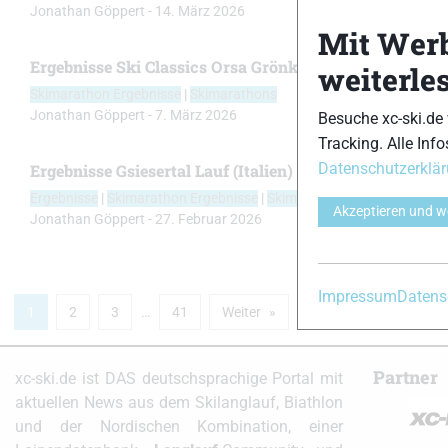
Jonathan Göppert
-
14. März 2026
Mit Wer
Ergebnisse Ski Classics Orsa Grönklitt ITT (Schweden)
weiterle
Skimarathon Ergebnisse
|
Skimarathons
Jonathan Göppert
-
7. März 2026
Besuche xc-ski.de
Tracking. Alle Info
Datenschutzerklä
Ergebnisse Gsiesertal Lauf (Italien)
Ergebnisse
|
Skimarathon Ergebnisse
|
Skimarathons
Akzeptieren und w
Jonathan Göppert
-
27. Februar 2026
Impressum
Datens
1
2
3
…
41
Weiter
Partner
xc-ski.de ist DAS deutschsprachige Portal mit
aktuellen News aus dem Skilanglauf, Biathlon
und der Nordischen Kombination, einer