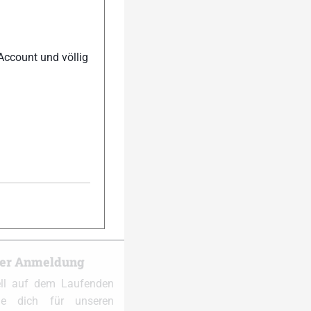
Account und völlig
ch)
ter Anmeldung
ell auf dem Laufenden
e dich für unseren