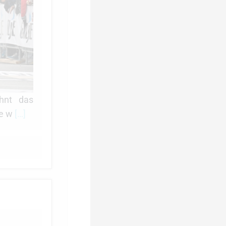
hnt das
te w
[…]