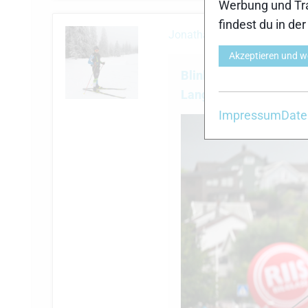
Werbung und Tra
findest du in de
Jonathan Göppert
schrieb e
Akzeptieren und w
Blinkfestivalen: 
Langdistanzrennen
Impressum
Date