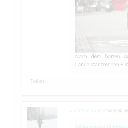
Nach dem harten Au
Langdistanzrennen Blink
Teilen
Jonathan Göppert
schrieb e
Bildergalerie Blinkfes