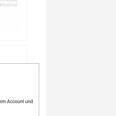
kfestival
als 2026
nem Account und