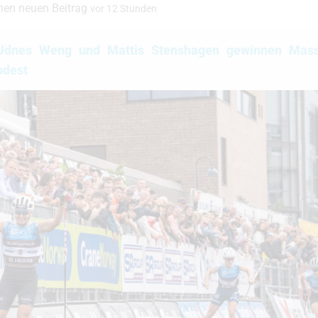
inen neuen Beitrag
vor 12 Stunden
il Udnes Weng und Mattis Stenshagen gewinnen Mass
odest