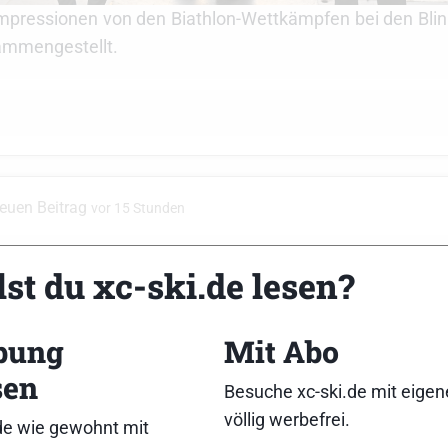
Impressionen von den Biathlon-Wettkämpfen bei den Blin
ammengestellt.
neuen Beitrag
vor 15 Stunden
ink Festival 2026
st du xc-ski.de lesen?
sse der Biathlon Wettkämpfe im Rahmen des Blink-Festiv
 07.08.2026 Schießduell D
[…]
bung
Mit Abo
sen
Besuche xc-ski.de mit eige
völlig werbefrei.
de wie gewohnt mit