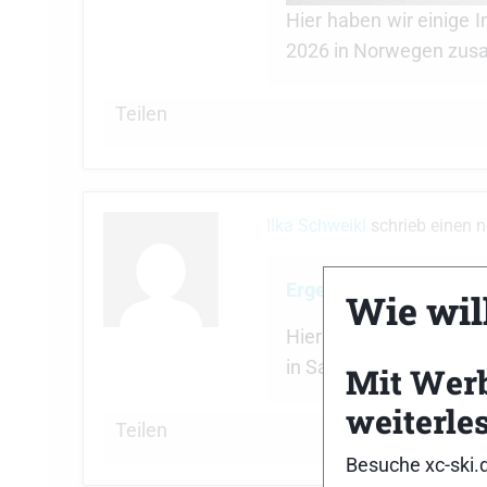
Hier haben wir einige 
2026 in Norwegen zus
Teilen
Ilka Schweikl
schrieb einen 
Ergebnisse Biathlon Bl
Wie will
Hier sind die Ergebni
in Sandnes (Norwegen)
Mit Wer
weiterle
Teilen
Besuche xc-ski.