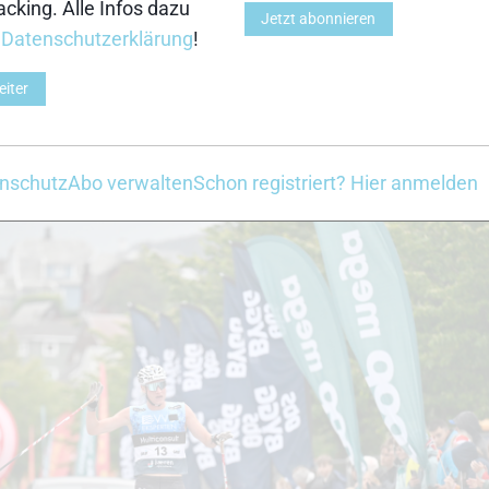
cking. Alle Infos dazu
Jetzt abonnieren
r
Datenschutzerklärung
!
inen neuen Beitrag
vor einem Tag
eiter
Slind und Myhlback holen souveräne Solo-S
nschutz
Abo verwalten
Schon registriert? Hier anmelden