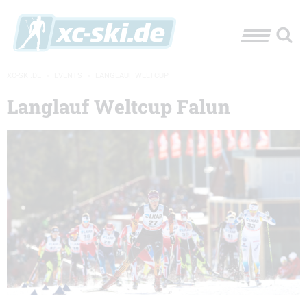
XC-SKI.DE
»
EVENTS
»
LANGLAUF WELTCUP
Langlauf Weltcup Falun