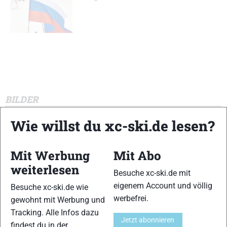
BILDER
Wie willst du xc-ski.de lesen?
Mit Werbung
Mit Abo
weiterlesen
Besuche xc-ski.de mit
eigenem Account und völlig
Besuche xc-ski.de wie
werbefrei.
gewohnt mit Werbung und
Tracking. Alle Infos dazu
Bildergalerie Langlauf Weltcup Falun (SWE)
Jetzt abonnieren
findest du in der