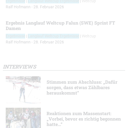
Ergebnisse
|
Langlauf Weltcup Ergebnisse
|
Weltcup
Ralf Hofmann
-
28. Februar 2026
Ergebnis Langlauf Weltcup Falun (SWE) Sprint FT
Damen
Ergebnisse
|
Langlauf Weltcup Ergebnisse
|
Weltcup
Ralf Hofmann
-
28. Februar 2026
INTERVIEWS
Stimmen zum Abschluss: „Dafür
sorgen, dass etwas Zählbares
herauskommt“
Reaktionen zum Massenstart:
„Vorbei, bevor es richtig begonnen
hatte…“