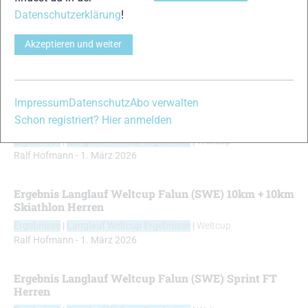
Skiathlon
Datenschutzerklärung
!
Akzeptieren und weiter
ERGEBNISSE
Impressum
Datenschutz
Abo verwalten
Ergebnis Langlauf Weltcup Falun (SWE) 10km + 10km
Schon registriert? Hier anmelden
Skiathlon Damen
Ergebnisse
|
Langlauf Weltcup Ergebnisse
|
Weltcup
Ralf Hofmann
-
1. März 2026
Ergebnis Langlauf Weltcup Falun (SWE) 10km + 10km
Skiathlon Herren
Ergebnisse
|
Langlauf Weltcup Ergebnisse
|
Weltcup
Ralf Hofmann
-
1. März 2026
Ergebnis Langlauf Weltcup Falun (SWE) Sprint FT
Herren