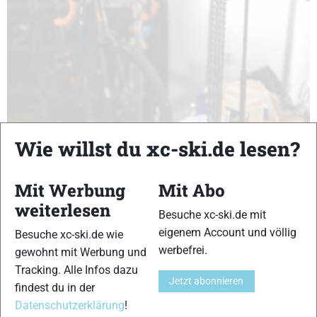
Wie willst du xc-ski.de lesen?
Mit Werbung
Mit Abo
weiterlesen
Fahrradkette wachsen: Da gibt’s doch was
Besuche xc-ski.de mit
von HWK?!
eigenem Account und völlig
Besuche xc-ski.de wie
werbefrei.
gewohnt mit Werbung und
Der Frühling ist da und mit ihm das Radtraining auch für
Tracking. Alle Infos dazu
Skilangläufer. Das macht am meisten Laune mit gut rotierender Kette
Jetzt abonnieren
findest du in der
und damit das so bleibt, hat sich das Wachsen des Antriebs
durchgesetzt. Skiwachs-Spezialist HWK hat sich dem Thema
Datenschutzerklärung
!