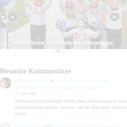
Bildergalerie Blinkfestivalen (Norwegen)
Neueste Kommentare
bernhard steffan
zu
Der Einfluss von intensivem
Skilanglauf-Training auf das Immunsystem
15. Juni 2026
Schöner und sehr wichtiger Artikel. Meine Überzeugung ist, dass
bei weitem keine andere Sportart, wie der Skilanglauf existiert,
mit der…
Nadine Gärtner
zu
Rückblick auf Klaebos Saison der