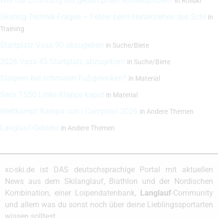
Wer hat Erfahrung mit gedämpften Rollskispitzen?
in
Rollski
Skating-Technik-Fragen – Fehler beim Heranziehen des Schi
in
Training
Startplatz Vasa 90 abzugeben
in
Suche/Biete
2026 Vasa 45 Startplatz abzugeben!
in
Suche/Biete
Stolpern bei schmalen Fußgelenken?
in
Material
Swix T550 Linke Klappe kaput
in
Material
Wettkampf Rampa con i Campioni 2026
in
Andere Themen
Langlauf-Gebiete
in
Andere Themen
xc-ski.de ist DAS deutschsprachige Portal mit aktuellen
News aus dem Skilanglauf, Biathlon und der Nordischen
Kombination, einer Loipendatenbank,
Langlauf
-Community
und allem was du sonst noch über deine Lieblingssportarten
wissen solltest.