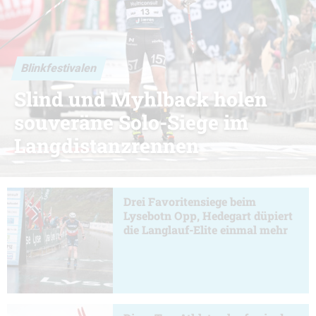
Blinkfestivalen
Slind und Myhlback holen
souveräne Solo-Siege im
Langdistanzrennen
Drei Favoritensiege beim
Lysebotn Opp, Hedegart düpiert
die Langlauf-Elite einmal mehr