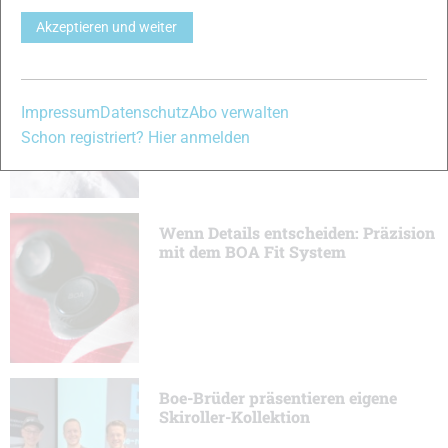
angenommen und selbst passendes Equipment entwickelt …
Akzeptieren und weiter
Produktneuheiten 2026/2027:
Rossignol mit erneuerter Race
Expert Serie
Impressum
Datenschutz
Abo verwalten
Schon registriert? Hier anmelden
Wenn Details entscheiden: Präzision
mit dem BOA Fit System
Boe-Brüder präsentieren eigene
Skiroller-Kollektion