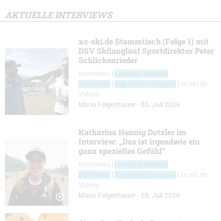
AKTUELLE INTERVIEWS
xc-ski.de Stammtisch (Folge 1) mit
DSV Skilanglauf Sportdirektor Peter
Schlickenrieder
Interviews
|
Langlauf Weltcup
Interviews
|
Top-Artikel Langlauf
|
xc-ski.de
Videos
Mario Felgenhauer
-
30. Juli 2026
Katharina Hennig Dotzler im
Interview: „Das ist irgendwie ein
ganz spezielles Gefühl“
Interviews
|
Langlauf Weltcup
Interviews
|
Top-Artikel Langlauf
|
xc-ski.de
Videos
Mario Felgenhauer
-
28. Juli 2026