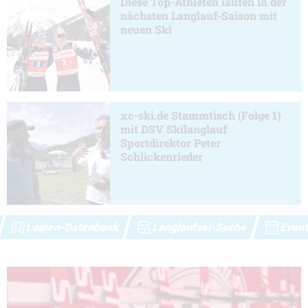
Diese Top-Athleten laufen in der
nächsten Langlauf-Saison mit
neuen Ski
xc-ski.de Stammtisch (Folge 1)
mit DSV Skilanglauf
Sportdirektor Peter
Schlickenrieder
Loipen-Datenbank
Langlaufski-Suche
Event