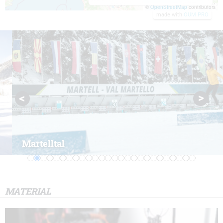
©
OpenStreetMap
contributors
made with
OUM PRO
Martelltal
MATERIAL