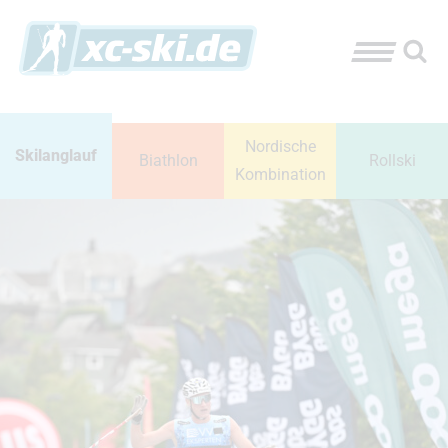
Nordische
Skilanglauf
Biathlon
Rollski
Kombination