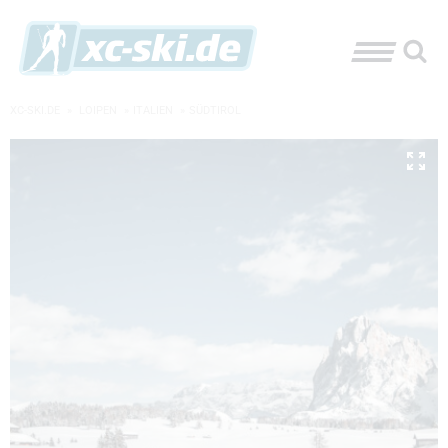
XC-SKI.DE
»
LOIPEN
»
ITALIEN
»
SÜDTIROL