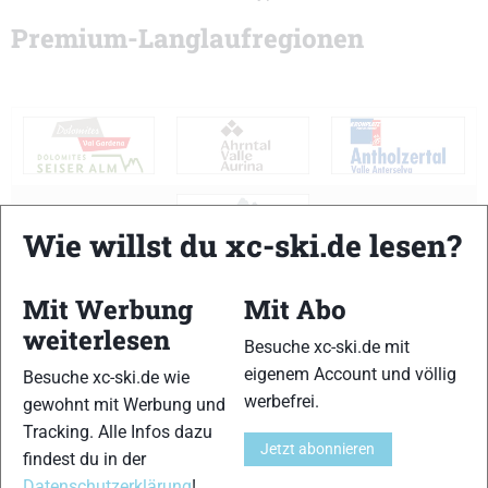
Premium-Langlaufregionen
Wie willst du xc-ski.de lesen?
ZUSTAND
STATUS
Mit Werbung
Mit Abo
weiterlesen
Besuche xc-ski.de mit
eigenem Account und völlig
Besuche xc-ski.de wie
SUCHE
werbefrei.
gewohnt mit Werbung und
Tracking. Alle Infos dazu
Zustand
Jetzt abonnieren
findest du in der
Datenschutzerklärung
!