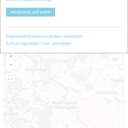
Schwierigkeitsgrad
Akzeptieren und weiter
Sehr Leicht - Sehr Schwer
Länge
0 - 200 km
Impressum
Datenschutz
Abo verwalten
KARTE
Schon registriert? Hier anmelden
+
−