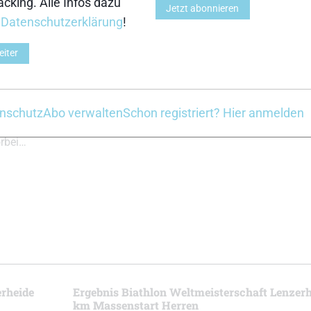
cking. Alle Infos dazu
aft in der
Jetzt abonnieren
Einzel der Herren be
eich. Mit
r
Datenschutzerklärung
!
Weltmeisterschaft im Ei
g sichert
Gold vor dem Itali
eiter
lber für
Giacomel. Quentin Fillon 
bringt die
den Bronzerang und beste
nstärke am
Philipp Horn auf dem sie
 ins Ziel.
nschutz
Abo verwalten
Schon registriert? Hier anmelden
Rang vier
orbei…
erheide
Ergebnis Biathlon Weltmeisterschaft Lenzerh
km Massenstart Herren