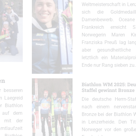
Weltmeisterschaft in Len
sich die Goldmedail
Damenbewerb. Oceane
Frankreich erreicht 
Norwegerin Maren Kir
Franziska Preuß lag lang
aber gesundheitlich
letztlich ein Materialp
Ende nur Rang sieben zu
en
Biathlon WM 2025: Deu
Staffel gewinnt Bronze
r besseren
m Laegreid
Die deutsche Herrn-Staf
r Biathlon
nach einem nervenst
id auf dem
Bronze bei der Biathlon 
e mit der
in Lenzerheide. Den Ti
mtlaufzeit
Norweger vor den große
 Biathlon