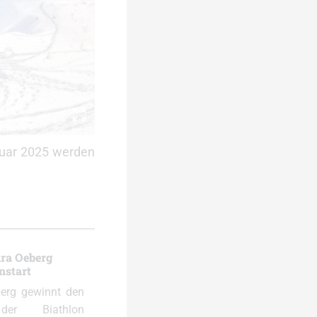
ruar 2025 werden
ira Oeberg
nstart
berg gewinnt den
der Biathlon