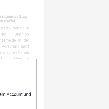
rragender Sieg
nstaffel
affel verteidigt
er Biathlon
nzerheide in der
 Vorsprung läuft
nzösischen Fahne
t sich Silber vor
 Bronzerang.
nen beachtlichen
land auf fünf…
 Perrot wird
nem Account und
 vor Tommaso
rot gewinnt das