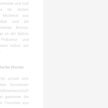
zerheide und holt
le im letzten
 Michelon aus
Silber und die
keeide Bronze.
e an der Spitze,
e Probleme und
roblem ließen am
…
tsche Herren
fel sichert sich
arken Showdown
Weltmeisterschaft
tel gewinnen die
n Favoriten aus