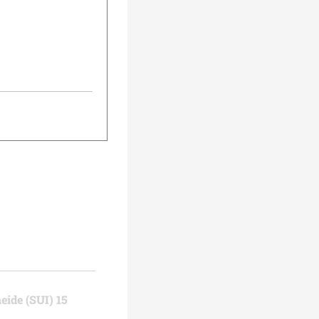
i der Biathlon
nzel und gewinnt
ener Tommaso
Maillet läuft auf
r Deutscher wird
bten Platz…
eide (SUI) 15