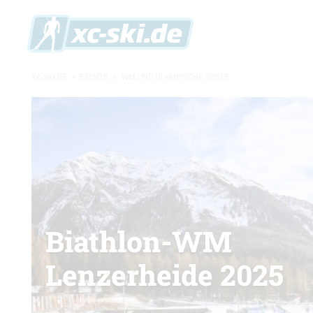
XC-SKI.DE
»
EVENTS
»
WM UND OLYMPISCHE SPIELE
Biathlon-WM
Lenzerheide 2025