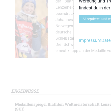
Werbung und Tra
der Biathlon Weltmeistersch
Lenzerheide geht an Frankr
findest du in de
beeindruckender Laufleistun
Akzeptieren und w
Johannes Thingnes Boe Si
Norwegen und Justus Strelow 
deutsche Staffel nach Nerve
Schießstand auf dem Bronzerang
Impressum
Date
Die Schweiz schrammte auf 
erneut knapp an der Medaille v
ERGEBNISSE
Medaillenspiegel Biathlon Weltmeisterschaft Lenz
(SUI)