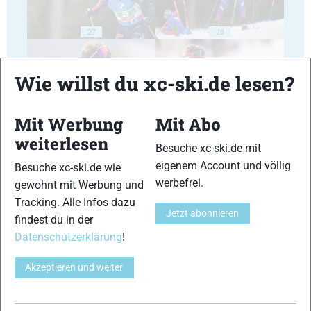
27
28
Wie willst du xc-ski.de lesen?
Mit Werbung
Mit Abo
29
30
weiterlesen
Besuche xc-ski.de mit
eigenem Account und völlig
Besuche xc-ski.de wie
werbefrei.
gewohnt mit Werbung und
Tracking. Alle Infos dazu
Jetzt abonnieren
findest du in der
31
32
Datenschutzerklärung
!
Akzeptieren und weiter