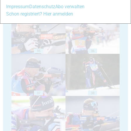
Impressum
Datenschutz
Abo verwalten
33
34
Schon registriert? Hier anmelden
35
36
37
38