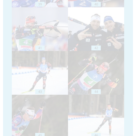
39
40
41
42
43
44
45
46