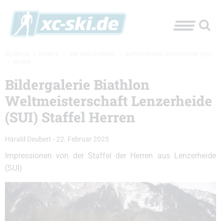
XC-SKI.DE
»
EVENTS
»
WM UND OLYMPIA
»
BIATHLON-WM LENZERHEIDE 2025
»
BILDER
Bildergalerie Biathlon
Weltmeisterschaft Lenzerheide
(SUI) Staffel Herren
Harald Deubert
-
22. Februar 2025
Impressionen von der Staffel der Herren aus Lenzerheide
(SUI)