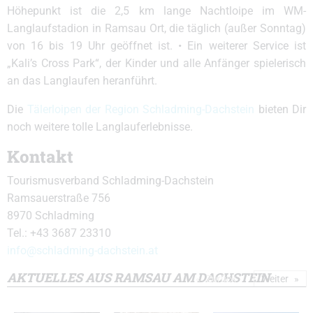
Höhepunkt ist die 2,5 km lange Nachtloipe im WM-
Langlaufstadion in Ramsau Ort, die täglich (außer Sonntag)
von 16 bis 19 Uhr geöffnet ist. • Ein weiterer Service ist
„Kali’s Cross Park“, der Kinder und alle Anfänger spielerisch
an das Langlaufen heranführt.
Die
Tälerloipen der Region Schladming-Dachstein
bieten Dir
noch weitere tolle Langlauferlebnisse.
Kontakt
Tourismusverband Schladming-Dachstein
Ramsauerstraße 756
8970 Schladming
Tel.: +43 3687 23310
info@schladming-dachstein.at
AKTUELLES AUS RAMSAU AM DACHSTEIN
Zurück
Weiter