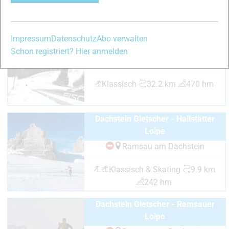
28 hm
Dachstein Classic
Impressum
Datenschutz
Abo verwalten
Schon registriert? Hier anmelden
Ramsau am Dachstein
Klassisch
32.2 km
470 hm
Dachstein Gletscher - Hallstätter
Loipe
Ramsau am Dachstein
Klassisch & Skating
9.9 km
242 hm
Dachstein Gletscher - Ramsauer
Loipe