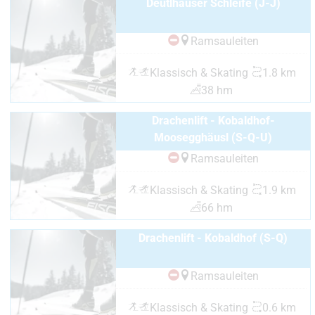
Deutlhauser Schleife (J-J)
Ramsauleiten
Klassisch & Skating
1.8 km
38 hm
Drachenlift - Kobaldhof-
Moosegghäusl (S-Q-U)
Ramsauleiten
Klassisch & Skating
1.9 km
66 hm
Drachenlift - Kobaldhof (S-Q)
Ramsauleiten
Klassisch & Skating
0.6 km