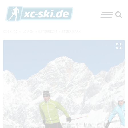
XC-SKI.DE
»
LOIPEN
»
ÖSTERREICH
»
STEIERMARK