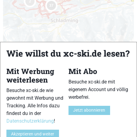
2
37
Wie willst du xc-ski.de lesen?
Leaflet
| Powered by
tourinfra ®
| Map data by ©
green-solutions
,
OSM & Contributors
Mit Werbung
Mit Abo
weiterlesen
SUCHERGEBNISSE
Besuche xc-ski.de mit
eigenem Account und völlig
Besuche xc-ski.de wie
42
Ergebnisse gefunden
werbefrei.
gewohnt mit Werbung und
Tracking. Alle Infos dazu
Burglehner Schleife (K-K)
Jetzt abonnieren
findest du in der
Datenschutzerklärung
!
Ramsauleiten
Akzeptieren und weiter
Klassisch & Skating
1.3 km