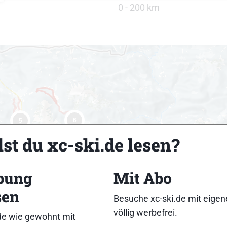
0 - 200 km
6
5
st du xc-ski.de lesen?
bung
Mit Abo
sen
Besuche xc-ski.de mit eige
völlig werbefrei.
de wie gewohnt mit
12