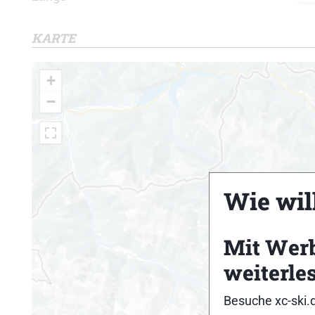
KARTE
+
−
Wie will
Mit Wer
weiterle
Besuche xc-ski.