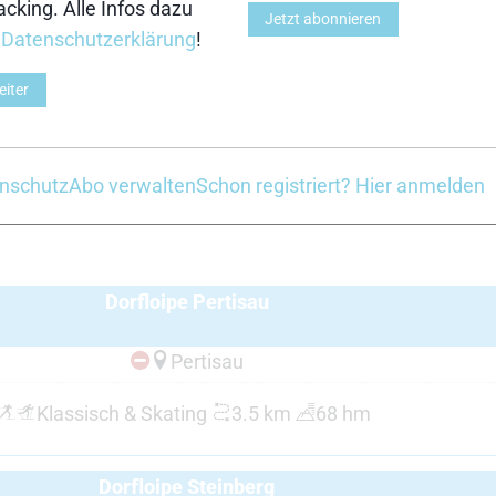
cking. Alle Infos dazu
Jetzt abonnieren
r
Datenschutzerklärung
!
eiter
Leaflet
| Powered by
tourinfra ®
| Map data by ©
green-solu
nschutz
Abo verwalten
Schon registriert? Hier anmelden
Dorfloipe Pertisau
Pertisau
Klassisch & Skating
3.5 km
68 hm
Dorﬂoipe Steinberg