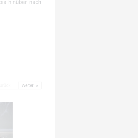
bis hinüber nach
urück
Weiter