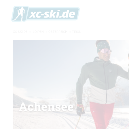
XC-SKI.DE
»
LOIPEN
»
ÖSTERREICH
»
TIROL
Achensee