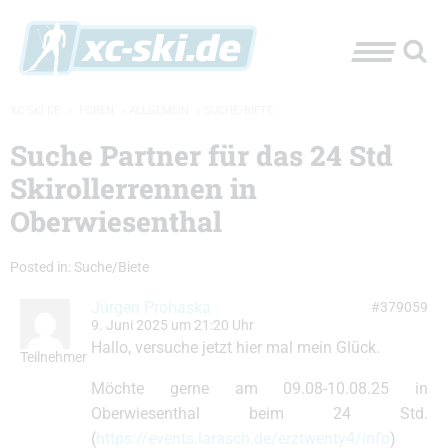
XC-SKI.DE
»
FOREN
»
ALLGEMEIN
»
SUCHE/BIETE
Suche Partner für das 24 Std
Skirollerrennen in
Oberwiesenthal
Posted in:
Suche/Biete
Jürgen Prohaska
#379059
9. Juni 2025 um 21:20 Uhr
Hallo, versuche jetzt hier mal mein Glück.
Teilnehmer
Möchte gerne am 09.08-10.08.25 in
Oberwiesenthal beim 24 Std.
(
https://events.larasch.de/erztwenty4/info
)