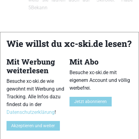
5Bekann
Wie willst du xc-ski.de lesen?
Stefan Eich
#379212
7. Juli 2025 um 20:21 Uhr
Perfekt!! 😀
Mit Werbung
Mit Abo
Teilnehmer
weiterlesen
Besuche xc-ski.de mit
eigenem Account und völlig
Jürgen Prohaska
Besuche xc-ski.de wie
#379213
7. Juli 2025 um 20:32 Uhr
werbefrei.
gewohnt mit Werbung und
habe meine Bekannten gefragt mit denen ich
Tracking. Alle Infos dazu
Teilnehmer
Skirollern gehe aber denen ist das ganze zu
Jetzt abonnieren
findest du in der
wild. 🙂 Ich frag mal beim Veranstalter an ob
Datenschutzerklärung
!
es vielleicht eine Börse gibt wo sich welche
melden können die auch nicht alleine laufen
Akzeptieren und weiter
oder als Team starten wollen.