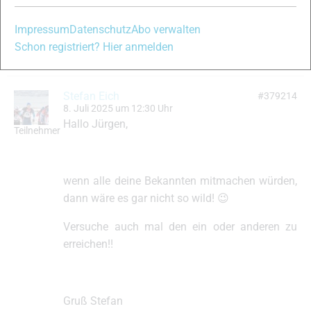
Bis dahin schonmal gute Zeit in Italien
Impressum
Datenschutz
Abo verwalten
Gruß Jürgen
Schon registriert? Hier anmelden
Stefan Eich
#379214
8. Juli 2025 um 12:30 Uhr
Hallo Jürgen,
Teilnehmer
wenn alle deine Bekannten mitmachen würden,
dann wäre es gar nicht so wild! 😉
Versuche auch mal den ein oder anderen zu
erreichen!!
Gruß Stefan