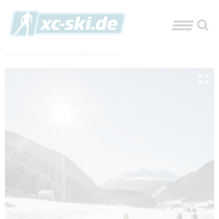
XC-SKI.DE
»
LOIPEN
»
ÖSTERREICH
»
TIROL