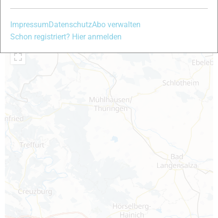
+
Impressum
Datenschutz
Abo verwalten
−
Schon registriert? Hier anmelden