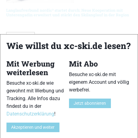
Langlaufverbund nordic³ startet durch: Neue Kooperation mit
Unterengadin erweitert und stärkt den Skilanglauf in der Region
ZUSTAND
STATUS
Wie willst du xc-ski.de lesen?
Mit Werbung
Mit Abo
SUCHE
weiterlesen
Besuche xc-ski.de mit
Zustand
eigenem Account und völlig
Besuche xc-ski.de wie
werbefrei.
gewohnt mit Werbung und
Tracking. Alle Infos dazu
Schwierigkeitsgrad
Jetzt abonnieren
Sehr Leicht - Sehr Schwer
findest du in der
Datenschutzerklärung
!
Länge
0 - 200 km
Akzeptieren und weiter
KARTE