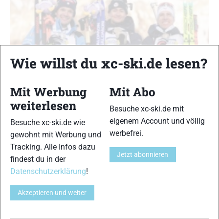
Wie willst du xc-ski.de lesen?
Mit Werbung
Mit Abo
weiterlesen
Besuche xc-ski.de mit
Biathlon WM 2025: Eric Perrot wird
eigenem Account und völlig
Besuche xc-ski.de wie
Weltmeister im Einzel vor Tommaso Giacomel
werbefrei.
gewohnt mit Werbung und
Biathlon
|
Biathlon-WM Lenzerheide 2025
|
News
Tracking. Alle Infos dazu
Ilka Schweikl
-
19. Februar 2025
Jetzt abonnieren
findest du in der
Der Franzose Eric Perrot gewinnt das Einzel der Herren bei der
Datenschutzerklärung
!
Biathlon Weltmeisterschaft im Einzel und gewinnt Gold vor dem
Italiener Tommaso Giacomel. Quentin Fillon Maillet läuft auf den
Akzeptieren und weiter
Bronzerang und bester Deutscher wird Philipp Horn auf dem
siebten Platz…