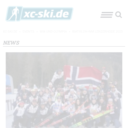
XC-SKI.DE
»
EVENTS
»
WM UND OLYMPIA
»
BIATHLON-WM LENZERHEIDE 2025
NEWS