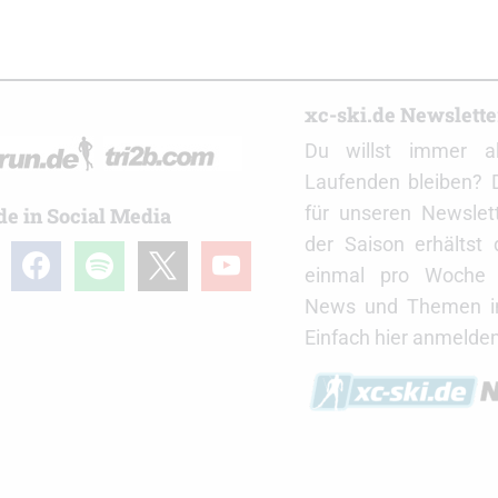
r
xc-ski.de Newslett
Du willst immer a
Laufenden bleiben? 
für unseren Newslet
de in Social Media
der Saison erhältst
gram
facebook
spotify
x
youtube
einmal pro Woche d
News und Themen in
Einfach hier anmelden