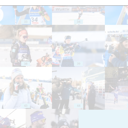
33
34
38
39
43
44