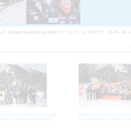
6
47
4 - 47: Thibaut/NordicFocus; Bilder 11 - 12, 17 - 19, 24, 27, 31 - 35, 39 - 40, 4
Z
erie Biathlon Weltmeisterschaft
Bildergalerie Biathlon Weltm
de (SUI) Massenstart Frauen
Lenzerheide (SUI) Staffel He