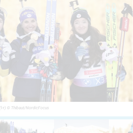
(l-r) © Thibaut/NordicFocus