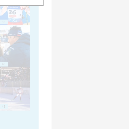
35
40
45