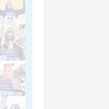
5
10
15