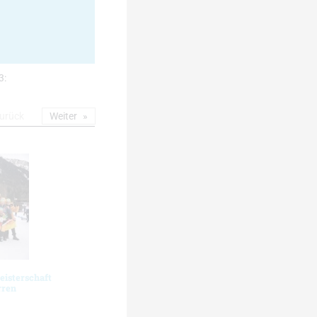
3:
urück
Weiter
eisterschaft
rren