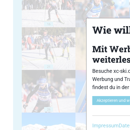
16
17
Wie will
Mit Wer
weiterle
21
22
Besuche xc-ski.
Werbung und Tra
findest du in de
Akzeptieren und w
26
27
Impressum
Date