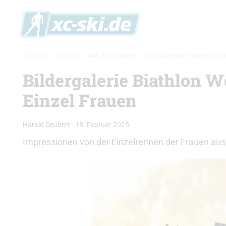
XC-SKI.DE
»
EVENTS
»
WM UND OLYMPIA
»
BIATHLON-WM LENZERHEIDE 2
Bildergalerie Biathlon W
Einzel Frauen
Harald Deubert
-
18. Februar 2025
Impressionen von der Einzelrennen der Frauen aus