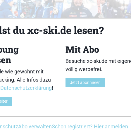
18
19
st du xc-ski.de lesen?
bung
Mit Abo
sen
Besuche xc-ski.de mit eige
23
24
völlig werbefrei.
de wie gewohnt mit
cking. Alle Infos dazu
Jetzt abonnieren
r
Datenschutzerklärung
!
eiter
28
29
nschutz
Abo verwalten
Schon registriert? Hier anmelden