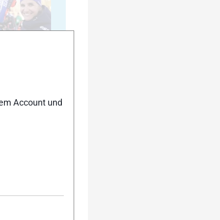
20
nem Account und
25
30