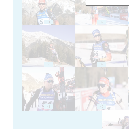
31
32
36
37
41
42