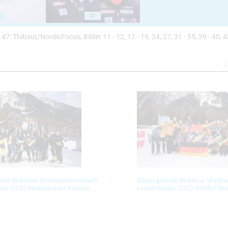
6
47
4 - 47: Thibaut/NordicFocus; Bilder 11 - 12, 17 - 19, 24, 27, 31 - 35, 39 - 40, 4
Z
erie Biathlon Weltmeisterschaft
Bildergalerie Biathlon Weltm
de (SUI) Massenstart Frauen
Lenzerheide (SUI) Staffel He