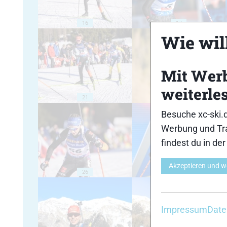
16
17
Wie will
Mit Wer
weiterle
21
22
Besuche xc-ski.
Werbung und Tra
findest du in de
Akzeptieren und w
26
27
Impressum
Date