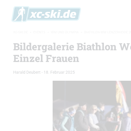
XC-SKI.DE
»
EVENTS
»
WM UND OLYMPIA
»
BIATHLON-WM LENZERHEIDE 2
Bildergalerie Biathlon W
Einzel Frauen
Harald Deubert
-
18. Februar 2025