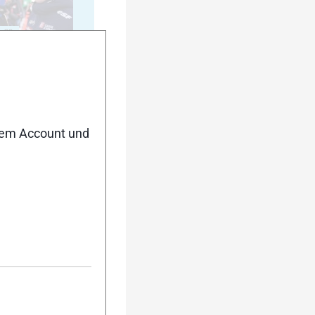
20
nem Account und
25
30