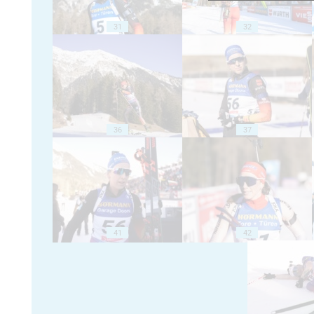
31
32
36
37
41
42