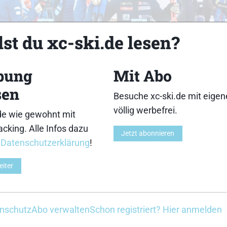
18
19
st du xc-ski.de lesen?
bung
Mit Abo
sen
Besuche xc-ski.de mit eige
23
24
völlig werbefrei.
de wie gewohnt mit
cking. Alle Infos dazu
Jetzt abonnieren
r
Datenschutzerklärung
!
eiter
28
29
nschutz
Abo verwalten
Schon registriert? Hier anmelden