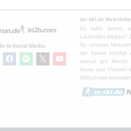
r
xc-ski.de Newslett
Du willst immer a
Laufenden bleiben? 
für unseren Newslet
de in Social Media
der Saison erhältst
gram
facebook
spotify
x
youtube
einmal pro Woche d
News und Themen in
Einfach hier anmelden