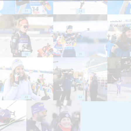
33
34
38
39
43
44