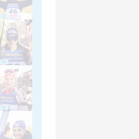
5
10
15