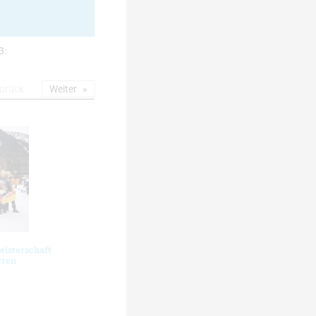
3:
urück
Weiter
eisterschaft
rren