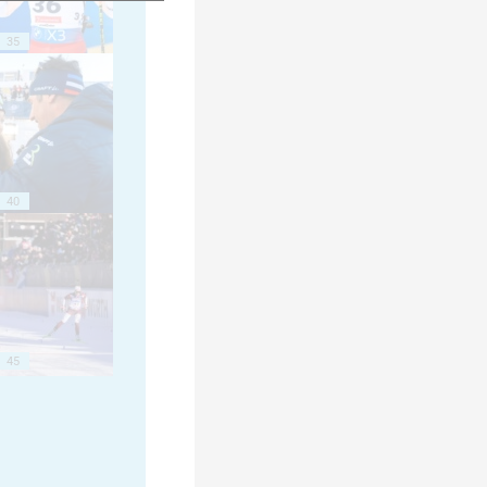
35
40
45