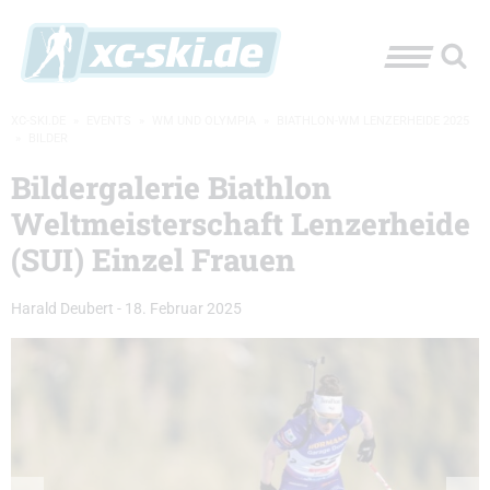
XC-SKI.DE
»
EVENTS
»
WM UND OLYMPIA
»
BIATHLON-WM LENZERHEIDE 2025
»
BILDER
Bildergalerie Biathlon
Weltmeisterschaft Lenzerheide
(SUI) Einzel Frauen
Harald Deubert
-
18. Februar 2025