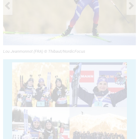
Lou Jeanmonnot (FRA) © Thibaut/NordicFocus
1
2