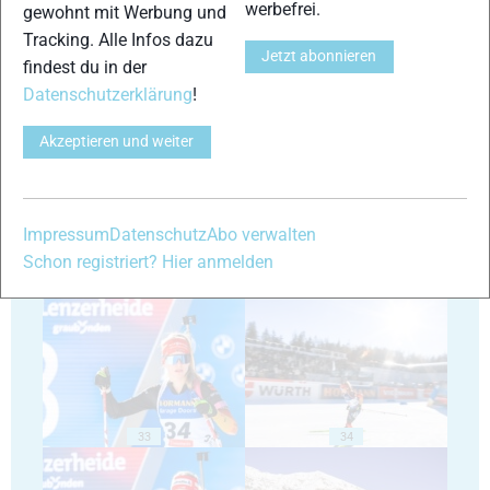
werbefrei.
gewohnt mit Werbung und
Tracking. Alle Infos dazu
Jetzt abonnieren
findest du in der
Datenschutzerklärung
!
29
30
Akzeptieren und weiter
Impressum
Datenschutz
Abo verwalten
Schon registriert? Hier anmelden
31
32
33
34