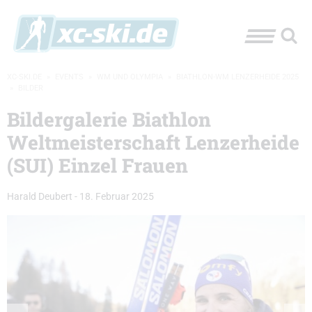
XC-SKI.DE
»
EVENTS
»
WM UND OLYMPIA
»
BIATHLON-WM LENZERHEIDE 2025
»
BILDER
Bildergalerie Biathlon
Weltmeisterschaft Lenzerheide
(SUI) Einzel Frauen
Harald Deubert
-
18. Februar 2025