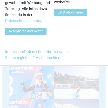
werbefrei.
gewohnt mit Werbung und
Tracking. Alle Infos dazu
Jetzt abonnieren
findest du in der
Datenschutzerklärung
!
29
30
Akzeptieren und weiter
Impressum
Datenschutz
Abo verwalten
Schon registriert? Hier anmelden
31
32
33
34