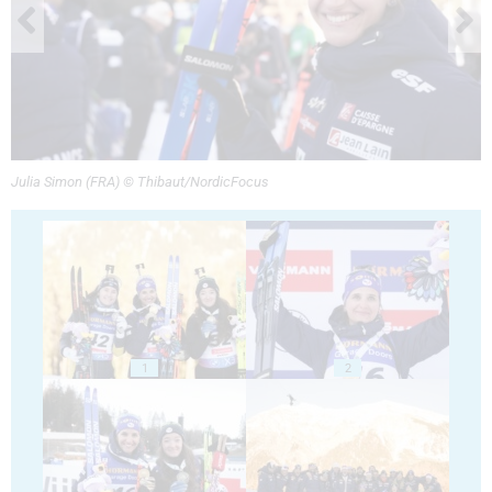
Julia Simon (FRA) © Thibaut/NordicFocus
1
2