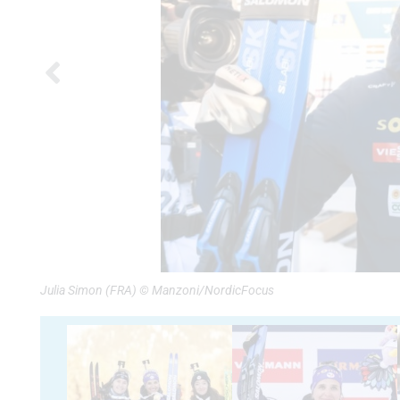
Julia Simon (FRA) © Manzoni/NordicFocus