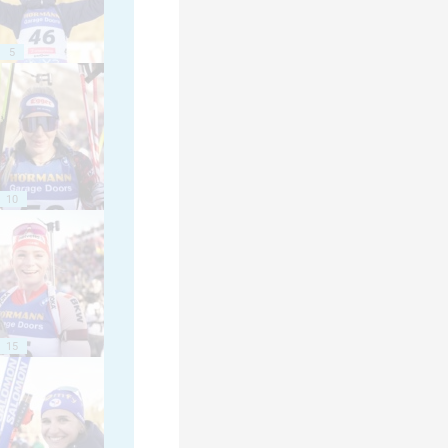
5
10
15