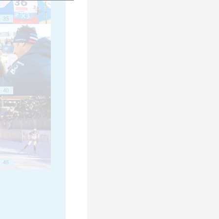
35
40
45