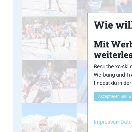
16
17
Wie will
Mit Wer
weiterle
21
22
Besuche xc-ski.
Werbung und Tra
findest du in de
Akzeptieren und w
26
27
Impressum
Date