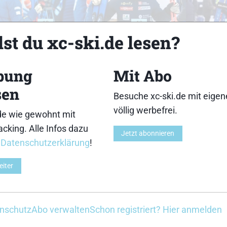
18
19
st du xc-ski.de lesen?
bung
Mit Abo
sen
Besuche xc-ski.de mit eige
23
24
völlig werbefrei.
de wie gewohnt mit
cking. Alle Infos dazu
Jetzt abonnieren
r
Datenschutzerklärung
!
eiter
28
29
nschutz
Abo verwalten
Schon registriert? Hier anmelden