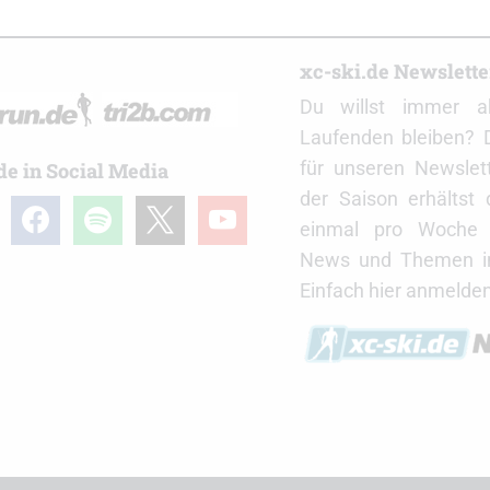
r
xc-ski.de Newslett
Du willst immer a
Laufenden bleiben? 
für unseren Newslet
de in Social Media
der Saison erhältst
gram
facebook
spotify
x
youtube
einmal pro Woche d
News und Themen in
Einfach hier anmelden