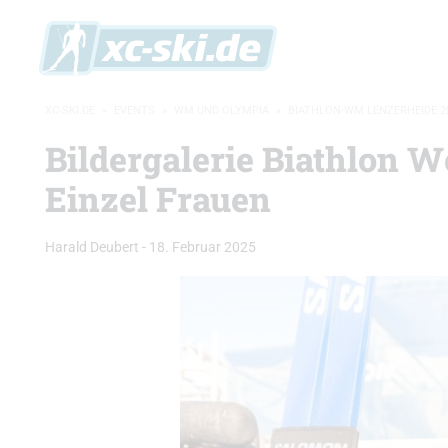
XC-SKI.DE
»
EVENTS
»
WM UND OLYMPIA
»
BIATHLON-WM LENZERHEIDE 2
Bildergalerie Biathlon W
Einzel Frauen
Harald Deubert
-
18. Februar 2025