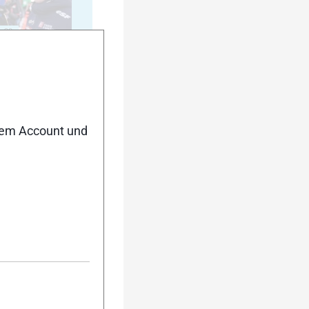
20
nem Account und
25
30