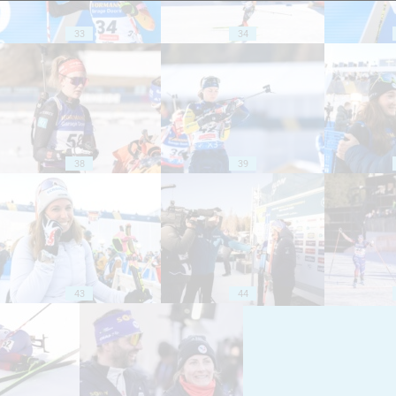
33
34
38
39
43
44