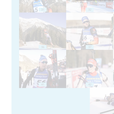
31
32
36
37
41
42