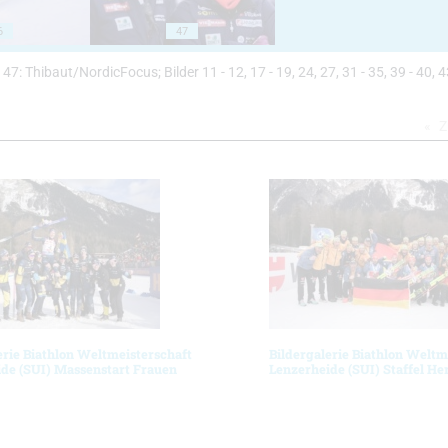
6
47
4 - 47: Thibaut/NordicFocus; Bilder 11 - 12, 17 - 19, 24, 27, 31 - 35, 39 - 40, 4
Z
erie Biathlon Weltmeisterschaft
Bildergalerie Biathlon Weltm
de (SUI) Massenstart Frauen
Lenzerheide (SUI) Staffel He