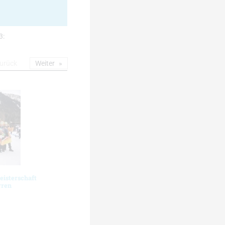
3:
urück
Weiter
eisterschaft
rren