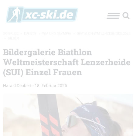
XC-SKI.DE
»
EVENTS
»
WM UND OLYMPIA
»
BIATHLON-WM LENZERHEIDE 2025
»
BILDER
Bildergalerie Biathlon
Weltmeisterschaft Lenzerheide
(SUI) Einzel Frauen
Harald Deubert
-
18. Februar 2025