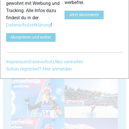
werbefrei.
gewohnt mit Werbung und
Tracking. Alle Infos dazu
Jetzt abonnieren
findest du in der
Datenschutzerklärung
!
29
30
Akzeptieren und weiter
Impressum
Datenschutz
Abo verwalten
Schon registriert? Hier anmelden
31
32
33
34