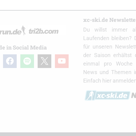
r
xc-ski.de Newslett
Du willst immer a
Laufenden bleiben? 
für unseren Newslet
de in Social Media
der Saison erhältst
gram
facebook
spotify
x
youtube
einmal pro Woche d
News und Themen in
Einfach hier anmelden