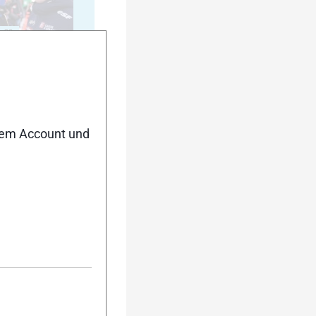
20
nem Account und
25
30