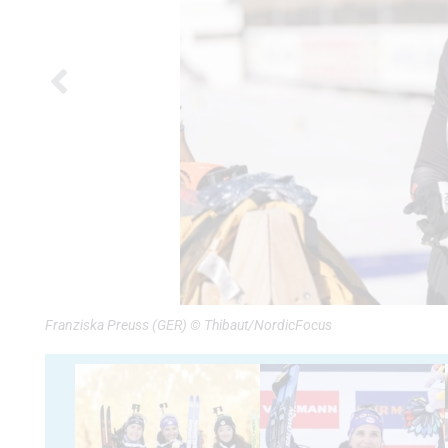
Franziska Preuss (GER) © Thibaut/NordicFocus