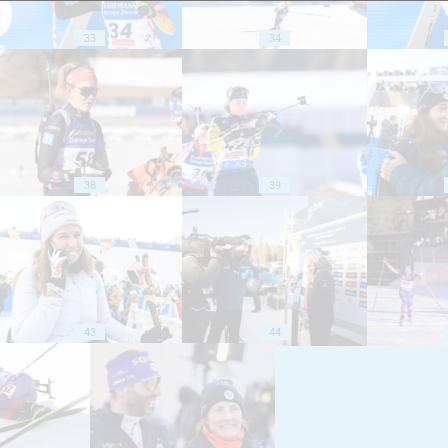
33
34
38
39
43
44