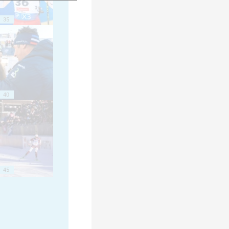
35
40
45