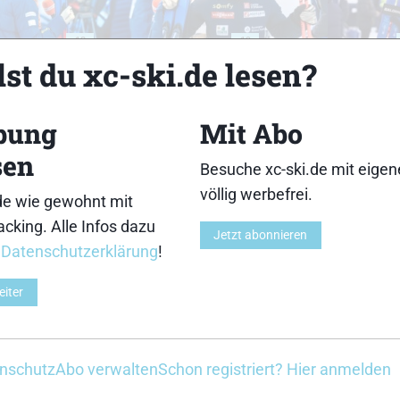
18
19
st du xc-ski.de lesen?
bung
Mit Abo
sen
Besuche xc-ski.de mit eige
23
24
völlig werbefrei.
de wie gewohnt mit
cking. Alle Infos dazu
Jetzt abonnieren
r
Datenschutzerklärung
!
eiter
28
29
nschutz
Abo verwalten
Schon registriert? Hier anmelden