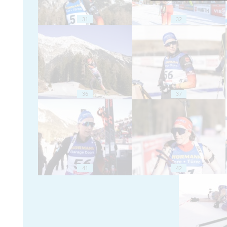
31
32
36
37
41
42