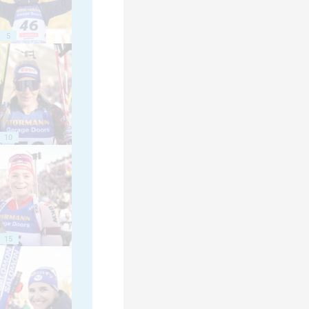
5
10
15