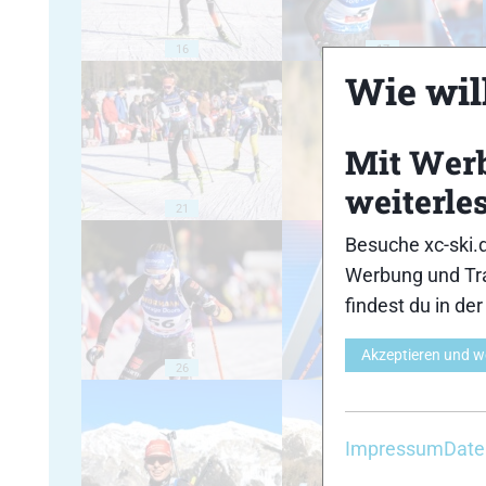
16
17
Wie will
Mit Wer
weiterle
21
22
Besuche xc-ski.
Werbung und Tra
findest du in de
Akzeptieren und w
26
27
Impressum
Date