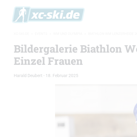
XC-SKI.DE
»
EVENTS
»
WM UND OLYMPIA
»
BIATHLON-WM LENZERHEIDE 2
Bildergalerie Biathlon W
Einzel Frauen
Harald Deubert
-
18. Februar 2025