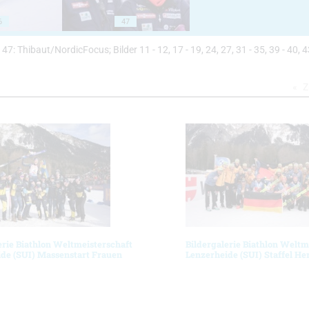
6
47
4 - 47: Thibaut/NordicFocus; Bilder 11 - 12, 17 - 19, 24, 27, 31 - 35, 39 - 40, 4
Z
erie Biathlon Weltmeisterschaft
Bildergalerie Biathlon Weltm
de (SUI) Massenstart Frauen
Lenzerheide (SUI) Staffel He