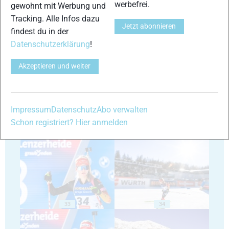
werbefrei.
gewohnt mit Werbung und
Tracking. Alle Infos dazu
Jetzt abonnieren
findest du in der
Datenschutzerklärung
!
29
30
Akzeptieren und weiter
Impressum
Datenschutz
Abo verwalten
Schon registriert? Hier anmelden
31
32
33
34