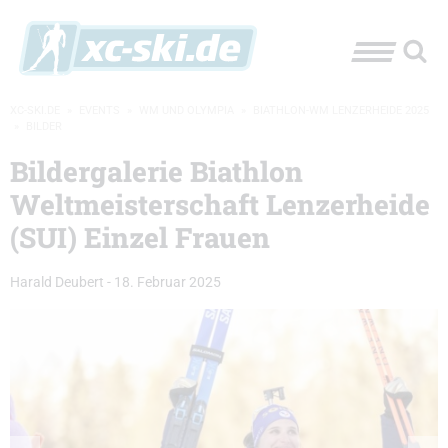
XC-SKI.DE
»
EVENTS
»
WM UND OLYMPIA
»
BIATHLON-WM LENZERHEIDE 2025
»
BILDER
Bildergalerie Biathlon
Weltmeisterschaft Lenzerheide
(SUI) Einzel Frauen
Harald Deubert
-
18. Februar 2025