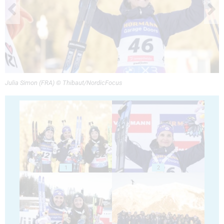
Julia Simon (FRA) © Thibaut/NordicFocus
1
2