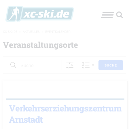
XC-SKI.DE
»
AKTUELLES
»
EVENTKALENDER
Veranstaltungsorte
Suche
SUCHE
Verkehrserziehungszentrum
Arnstadt