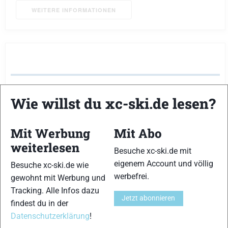
WEITERE INFORMATIONEN
Vysocina Arena Nove Mesto
Wie willst du xc-ski.de lesen?
Vysocina Arena
Nove Mesto na Morave
Mit Werbung
Mit Abo
Keine bevorstehenden Veranstaltungen
weiterlesen
Besuche xc-ski.de mit
eigenem Account und völlig
Besuche xc-ski.de wie
werbefrei.
gewohnt mit Werbung und
WEITERE INFORMATIONEN
Tracking. Alle Infos dazu
Jetzt abonnieren
findest du in der
Datenschutzerklärung
!