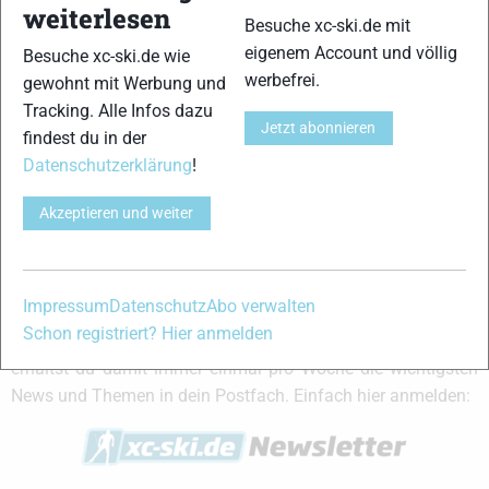
weiterlesen
Besuche xc-ski.de mit
Partner
eigenem Account und völlig
Besuche xc-ski.de wie
werbefrei.
gewohnt mit Werbung und
Tracking. Alle Infos dazu
Jetzt abonnieren
findest du in der
xc-ski.de in Social Media
Datenschutzerklärung
!
instagram
facebook
spotify
x
youtube
Akzeptieren und weiter
xc-ski.de Newsletter Anmeldung
Impressum
Datenschutz
Abo verwalten
Du willst immer aktuell auf dem Laufenden bleiben? Dann
Schon registriert? Hier anmelden
melde dich für unseren Newsletter an. Während der Saison
erhältst du damit immer einmal pro Woche die wichtigsten
News und Themen in dein Postfach. Einfach hier anmelden: