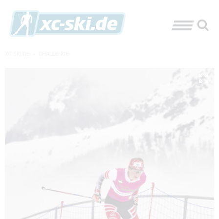
XC-SKI.DE
»
CHALLENGE