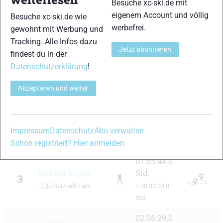
Rangliste Männer
Besuche xc-ski.de mit
eigenem Account und völlig
Besuche xc-ski.de wie
Rang
Name
Stil
Leistung
Aktivität
werbefrei.
gewohnt mit Werbung und
Tracking. Alle Infos dazu
01:23:20.0
Jetzt abonnieren
findest du in der
Alexander
Std.
1
Kanzian
Datenschutzerklärung
!
+ 00:00:00.0
🇦🇹
www.Anwalt2.at
Std.
Akzeptieren und weiter
01:38:56.0
Manfred
Std.
2
Höflehner
+ 00:15:36.0
Impressum
Datenschutz
Abo verwalten
🇦🇹
WSV Ramsau
Std.
Schon registriert? Hier anmelden
01:55:44.0
Richard Stihler
Std.
3
🇩🇪
Skizunft Lahr
+ 00:32:24.0
Std.
02:06:29.0