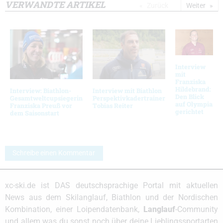
VERWANDTE ARTIKEL
Zurück
Weiter
Interview
mit
Franziska
Hildebrand:
Interview: Biathlon-
Interview mit Biathlon
Den Blick
Gesamtweltcupsiegerin
Perspektivkadertrainer
auf Olympia
Franziska Preuß vor
Tobias Reiter
gerichtet
dem Saisonstart
Schreibe einen Kommentar
xc-ski.de ist DAS deutschsprachige Portal mit aktuellen
News aus dem Skilanglauf, Biathlon und der Nordischen
Kombination, einer Loipendatenbank,
Langlauf
-Community
und allem was du sonst noch über deine Lieblingssportarten