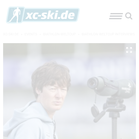
XC-SKI.DE
»
EVENTS
»
BIATHLON-WELTCUP
»
BIATHLON WELTCUP INTERVIEWS