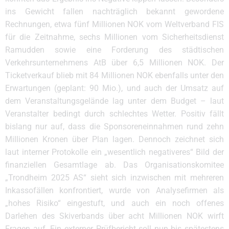
ins Gewicht fallen nachträglich bekannt gewordene
Rechnungen, etwa fünf Millionen NOK vom Weltverband FIS
für die Zeitnahme, sechs Millionen vom Sicherheitsdienst
Ramudden sowie eine Forderung des städtischen
Verkehrsunternehmens AtB über 6,5 Millionen NOK. Der
Ticketverkauf blieb mit 84 Millionen NOK ebenfalls unter den
Erwartungen (geplant: 90 Mio.), und auch der Umsatz auf
dem Veranstaltungsgelände lag unter dem Budget – laut
Veranstalter bedingt durch schlechtes Wetter. Positiv fällt
bislang nur auf, dass die Sponsoreneinnahmen rund zehn
Millionen Kronen über Plan lagen. Dennoch zeichnet sich
laut interner Protokolle ein „wesentlich negativeres“ Bild der
finanziellen Gesamtlage ab. Das Organisationskomitee
„Trondheim 2025 AS“ sieht sich inzwischen mit mehreren
Inkassofällen konfrontiert, wurde von Analysefirmen als
„hohes Risiko“ eingestuft, und auch ein noch offenes
Darlehen des Skiverbands über acht Millionen NOK wirft
Fragen auf. Ein externer Prüfbericht soll nun bis spätestens