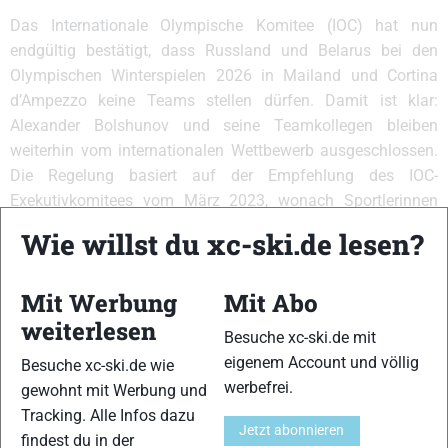
Das Internationale Olympische Komitee (IOC) hat nun
endgültig bestätigt, dass Russland und Belarus bei den
Olympischen Winterspielen 2026 in Mailand und Cortina
d’Ampezzo keine Teams stellen dürfen. Damit ist klar:
Alexander Bolshunov und seine Teamkollegen bleiben
weiterhin vom internationalen Wettbewerb ausgeschlossen.
Die Regelung basiert auf der Empfehlung des IOC-
Exekutivkomitees vom März 2023, wonach Sportlerinnen
und Sportler mit russischem Pass lediglich als Einzelstarter
Wie willst du xc-ski.de lesen?
unter neutraler Flagge zugelassen sind – und auch nur, wenn
die jeweilige internationale Fachverbände dies gestatten. Im
Mit Werbung
Mit Abo
Langlauf ist das jedoch nicht der Fall. Der Ski-Weltverband
weiterlesen
FIS hält an seinem vollständigen Ausschluss russischer und
Besuche xc-ski.de mit
belarussischer Athletinnen und Athleten fest – sowohl für
eigenem Account und völlig
Besuche xc-ski.de wie
Weltcup-Wettbewerbe als auch für die Olympischen Spiele.
werbefrei.
gewohnt mit Werbung und
Damit bleibt der Weg nach Mailand-Cortina für das gesamte
Tracking. Alle Infos dazu
Langlaufteam Russlands versperrt. Hintergrund sind die
Jetzt abonnieren
findest du in der