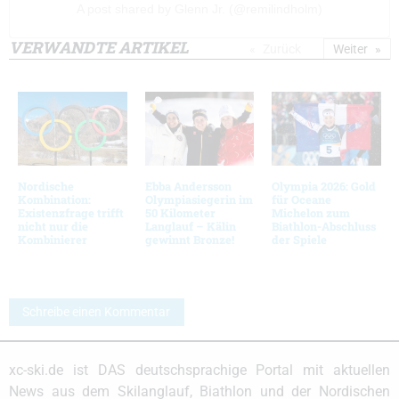
A post shared by Glenn Jr. (@remilindholm)
VERWANDTE ARTIKEL
Zurück
Weiter
Nordische
Ebba Andersson
Olympia 2026: Gold
Kombination:
Olympiasiegerin im
für Oceane
Existenzfrage trifft
50 Kilometer
Michelon zum
nicht nur die
Langlauf – Kälin
Biathlon-Abschluss
Kombinierer
gewinnt Bronze!
der Spiele
Schreibe einen Kommentar
xc-ski.de ist DAS deutschsprachige Portal mit aktuellen
News aus dem Skilanglauf, Biathlon und der Nordischen