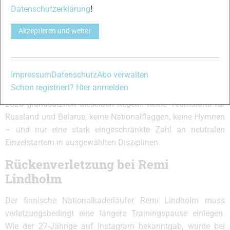
anhaltenden russischen Angriffe auf die Ukraine, die bereits
Datenschutzerklärung
!
2022 zum Ausschluss führten. Auch Belarus ist aufgrund
seiner Unterstützung des russischen Angriffskrieges
Akzeptieren und weiter
betroffen. Einzelne Fachverbände wie die Eislaufunion ISU
gehen dagegen einen anderen Weg und haben unter
strengen Auflagen neutrale Starts in begrenztem Umfang
Impressum
Datenschutz
Abo verwalten
ermöglicht – etwa im Eiskunstlauf, Eisschnelllauf und
Schon registriert? Hier anmelden
Shorttrack. Beim IOC gelten für Paris 2024 und Mailand
2026 grundsätzlich dieselben Regeln: Keine Teamstarts für
Russland und Belarus, keine Nationalflaggen, keine Hymnen
– und nur eine stark eingeschränkte Zahl an neutralen
Einzelstartern in ausgewählten Disziplinen.
Rückenverletzung bei Remi
Lindholm
Der finnische Nationalkaderläufer Remi Lindholm muss
verletzungsbedingt eine längere Trainingspause einlegen.
Wie der 27-Jährige auf Instagram bekanntgab, wurde bei