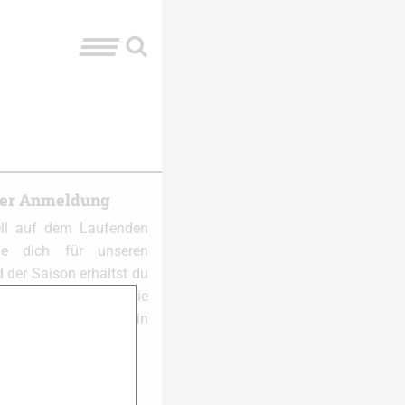
ter Anmeldung
ell auf dem Laufenden
e dich für unseren
 der Saison erhältst du
al pro Woche die
und Themen in dein
 anmelden: