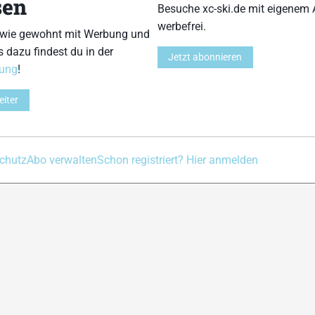
sen
Besuche xc-ski.de mit eigenem 
werbefrei.
 wie gewohnt mit Werbung und
s dazu findest du in der
Jetzt abonnieren
Kontakt
Impressum
Datenschutz
Nutzungsbedingu
rung
!
eiter
chutz
Abo verwalten
Schon registriert? Hier anmelden