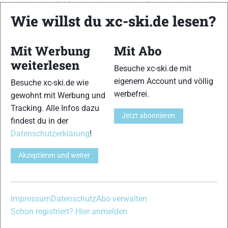
xc-ski.de ist DAS deutschsprachige Portal mit aktuellen
Wie willst du xc-ski.de lesen?
News aus dem Skilanglauf, Biathlon und der Nordischen
Kombination, einer Loipendatenbank,
Langlauf
-Community
und allem was du sonst noch über deine Lieblingssportarten
Mit Werbung
Mit Abo
wissen solltest.
weiterlesen
Besuche xc-ski.de mit
Ob
Skilanglauf
-Anfänger oder Profi-Sportler, wir haben
eigenem Account und völlig
Besuche xc-ski.de wie
immer ein offenes Ohr für dich! Du kannst uns jederzeit über
werbefrei.
gewohnt mit Werbung und
das
Kontaktformular
erreichen.
Tracking. Alle Infos dazu
Jetzt abonnieren
findest du in der
Partner
Datenschutzerklärung
!
Akzeptieren und weiter
xc-ski.de in Social Media
instagram
facebook
spotify
x
youtube
Impressum
Datenschutz
Abo verwalten
Schon registriert? Hier anmelden