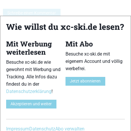
Schreibe einen Kommentar
Wie willst du xc-ski.de lesen?
xc-ski.de ist DAS deutschsprachige Portal mit aktuellen
News aus dem Skilanglauf, Biathlon und der Nordischen
Mit Werbung
Mit Abo
Kombination, einer Loipendatenbank,
Langlauf
-Community
weiterlesen
und allem was du sonst noch über deine Lieblingssportarten
Besuche xc-ski.de mit
wissen solltest.
eigenem Account und völlig
Besuche xc-ski.de wie
werbefrei.
gewohnt mit Werbung und
Ob
Skilanglauf
-Anfänger oder Profi-Sportler, wir haben
Tracking. Alle Infos dazu
immer ein offenes Ohr für dich! Du kannst uns jederzeit über
Jetzt abonnieren
findest du in der
das
Kontaktformular
erreichen.
Datenschutzerklärung
!
Akzeptieren und weiter
Partner
Impressum
Datenschutz
Abo verwalten