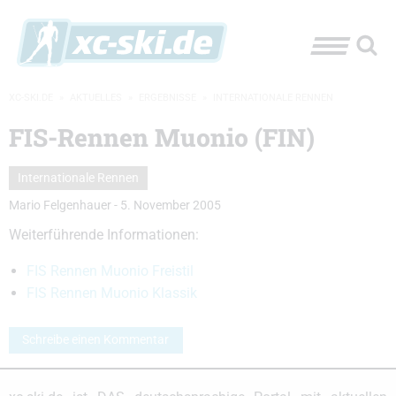
XC-SKI.DE
»
AKTUELLES
»
ERGEBNISSE
»
INTERNATIONALE RENNEN
FIS-Rennen Muonio (FIN)
Internationale Rennen
Mario Felgenhauer
-
5. November 2005
Weiterführende Informationen:
FIS Rennen Muonio Freistil
FIS Rennen Muonio Klassik
Schreibe einen Kommentar