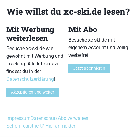
xc-ski.de ist DAS deutschsprachige Portal mit aktuellen
News aus dem Skilanglauf, Biathlon und der Nordischen
Wie willst du xc-ski.de lesen?
Kombination, einer Loipendatenbank,
Langlauf
-Community
und allem was du sonst noch über deine Lieblingssportarten
Mit Werbung
Mit Abo
wissen solltest.
weiterlesen
Besuche xc-ski.de mit
Ob
Skilanglauf
-Anfänger oder Profi-Sportler, wir haben
eigenem Account und völlig
Besuche xc-ski.de wie
immer ein offenes Ohr für dich! Du kannst uns jederzeit über
werbefrei.
gewohnt mit Werbung und
das
Kontaktformular
erreichen.
Tracking. Alle Infos dazu
Jetzt abonnieren
findest du in der
Partner
Datenschutzerklärung
!
Akzeptieren und weiter
xc-ski.de in Social Media
instagram
facebook
spotify
x
youtube
Impressum
Datenschutz
Abo verwalten
Schon registriert? Hier anmelden