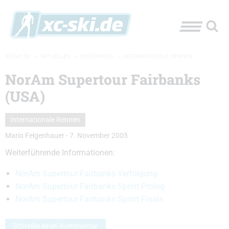
XC-SKI.DE
»
AKTUELLES
»
ERGEBNISSE
»
INTERNATIONALE RENNEN
NorAm Supertour Fairbanks
(USA)
Internationale Rennen
Mario Felgenhauer
-
7. November 2005
Weiterführende Informationen:
NorAm Supertour Fairbanks Verfolgung
NorAm Supertour Fairbanks Sprint Prolog
NorAm Supertour Fairbanks Sprint Finals
Schreibe einen Kommentar