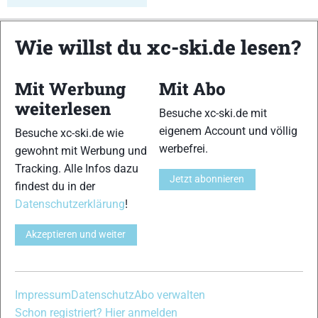
Wie willst du xc-ski.de lesen?
xc-ski.de ist DAS deutschsprachige Portal mit aktuellen
News aus dem Skilanglauf, Biathlon und der Nordischen
Kombination, einer Loipendatenbank,
Langlauf
-Community
Mit Werbung
Mit Abo
und allem was du sonst noch über deine Lieblingssportarten
weiterlesen
wissen solltest.
Besuche xc-ski.de mit
eigenem Account und völlig
Besuche xc-ski.de wie
Ob
Skilanglauf
-Anfänger oder Profi-Sportler, wir haben
werbefrei.
gewohnt mit Werbung und
immer ein offenes Ohr für dich! Du kannst uns jederzeit über
Tracking. Alle Infos dazu
das
Kontaktformular
erreichen.
Jetzt abonnieren
findest du in der
Datenschutzerklärung
!
Partner
Akzeptieren und weiter
xc-ski.de in Social Media
Impressum
Datenschutz
Abo verwalten
instagram
facebook
spotify
x
youtube
Schon registriert? Hier anmelden