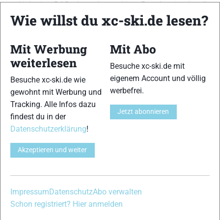
xc-ski.de ist DAS deutschsprachige Portal mit aktuellen
Wie willst du xc-ski.de lesen?
News aus dem Skilanglauf, Biathlon und der Nordischen
Kombination, einer Loipendatenbank,
Langlauf
-Community
und allem was du sonst noch über deine Lieblingssportarten
Mit Werbung
Mit Abo
wissen solltest.
weiterlesen
Besuche xc-ski.de mit
Ob
Skilanglauf
-Anfänger oder Profi-Sportler, wir haben
eigenem Account und völlig
Besuche xc-ski.de wie
immer ein offenes Ohr für dich! Du kannst uns jederzeit über
werbefrei.
gewohnt mit Werbung und
das
Kontaktformular
erreichen.
Tracking. Alle Infos dazu
Jetzt abonnieren
findest du in der
Partner
Datenschutzerklärung
!
Akzeptieren und weiter
xc-ski.de in Social Media
instagram
facebook
spotify
x
youtube
Impressum
Datenschutz
Abo verwalten
Schon registriert? Hier anmelden