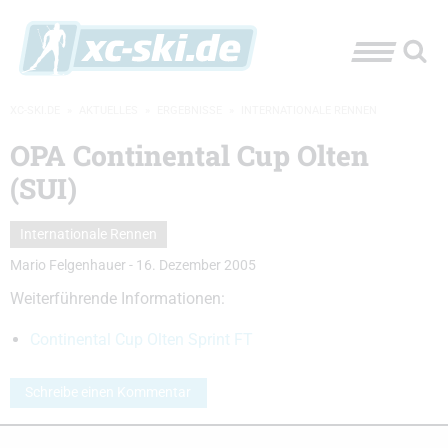
XC-SKI.DE
»
AKTUELLES
»
ERGEBNISSE
»
INTERNATIONALE RENNEN
OPA Continental Cup Olten
(SUI)
Internationale Rennen
Mario Felgenhauer
-
16. Dezember 2005
Weiterführende Informationen:
Continental Cup Olten Sprint FT
Schreibe einen Kommentar