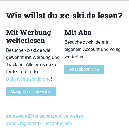
xc-ski.de ist DAS deutschsprachige Portal mit aktuellen
Wie willst du xc-ski.de lesen?
News aus dem Skilanglauf, Biathlon und der Nordischen
Kombination, einer Loipendatenbank,
Langlauf
-Community
Mit Werbung
Mit Abo
und allem was du sonst noch über deine Lieblingssportarten
wissen solltest.
weiterlesen
Besuche xc-ski.de mit
eigenem Account und völlig
Besuche xc-ski.de wie
Ob
Skilanglauf
-Anfänger oder Profi-Sportler, wir haben
werbefrei.
gewohnt mit Werbung und
immer ein offenes Ohr für dich! Du kannst uns jederzeit über
Tracking. Alle Infos dazu
das
Kontaktformular
erreichen.
Jetzt abonnieren
findest du in der
Datenschutzerklärung
!
Partner
Akzeptieren und weiter
xc-ski.de in Social Media
Impressum
Datenschutz
Abo verwalten
instagram
facebook
spotify
x
youtube
Schon registriert? Hier anmelden