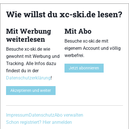
xc-ski.de ist DAS deutschsprachige Portal mit aktuellen
Wie willst du xc-ski.de lesen?
News aus dem Skilanglauf, Biathlon und der Nordischen
Kombination, einer Loipendatenbank,
Langlauf
-Community
und allem was du sonst noch über deine Lieblingssportarten
Mit Werbung
Mit Abo
wissen solltest.
weiterlesen
Besuche xc-ski.de mit
eigenem Account und völlig
Ob
Skilanglauf
-Anfänger oder Profi-Sportler, wir haben
Besuche xc-ski.de wie
werbefrei.
immer ein offenes Ohr für dich! Du kannst uns jederzeit über
gewohnt mit Werbung und
das
Kontaktformular
erreichen.
Tracking. Alle Infos dazu
Jetzt abonnieren
findest du in der
Datenschutzerklärung
!
Partner
Akzeptieren und weiter
xc-ski.de in Social Media
Impressum
Datenschutz
Abo verwalten
instagram
facebook
spotify
x
youtube
Schon registriert? Hier anmelden