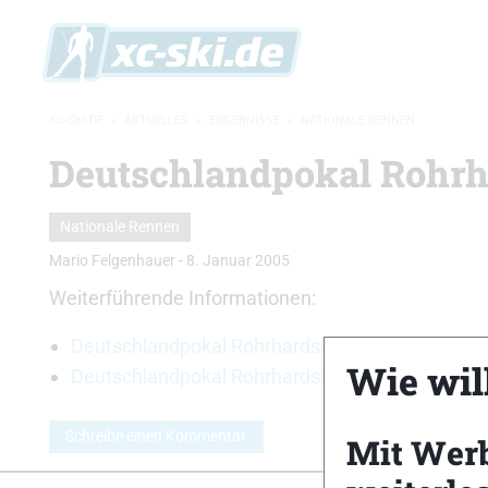
XC-SKI.DE
»
AKTUELLES
»
ERGEBNISSE
»
NATIONALE RENNEN
Deutschlandpokal Rohrh
Nationale Rennen
Mario Felgenhauer
-
8. Januar 2005
Weiterführende Informationen:
Deutschlandpokal Rohrhardsberg Sprint 2005
Wie will
Deutschlandpokal Rohrhardsberg Einzel 2005
Schreibe einen Kommentar
Mit Wer