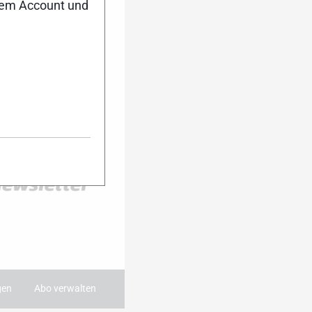
nem Account und
er Anmeldung
ktuell auf dem
Dann melde dich
ter an. Während
 du damit immer
ie wichtigsten
 dein Postfach.
:
gen
Abo verwalten