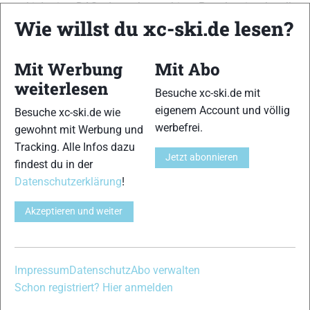
xc-ski.de ist DAS deutschsprachige Portal mit aktuellen
Wie willst du xc-ski.de lesen?
News aus dem Skilanglauf, Biathlon und der Nordischen
Kombination, einer Loipendatenbank,
Langlauf
-Community
und allem was du sonst noch über deine Lieblingssportarten
Mit Werbung
Mit Abo
wissen solltest.
weiterlesen
Besuche xc-ski.de mit
Ob
Skilanglauf
-Anfänger oder Profi-Sportler, wir haben
eigenem Account und völlig
Besuche xc-ski.de wie
immer ein offenes Ohr für dich! Du kannst uns jederzeit über
werbefrei.
gewohnt mit Werbung und
das
Kontaktformular
erreichen.
Tracking. Alle Infos dazu
Jetzt abonnieren
findest du in der
Partner
Datenschutzerklärung
!
Akzeptieren und weiter
xc-ski.de in Social Media
instagram
facebook
spotify
x
youtube
Impressum
Datenschutz
Abo verwalten
Schon registriert? Hier anmelden