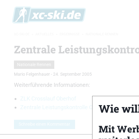
XC-SKI.DE
»
AKTUELLES
»
ERGEBNISSE
»
NATIONALE RENNEN
Zentrale Leistungskontro
Nationale Rennen
Mario Felgenhauer
-
24. September 2005
Weiterführende Informationen:
ZLK Crosslauf Oberhof
Wie will
Zentrale Leistungskontrolle Oberhof Skiroller R
Schreibe einen Kommentar
Mit Wer