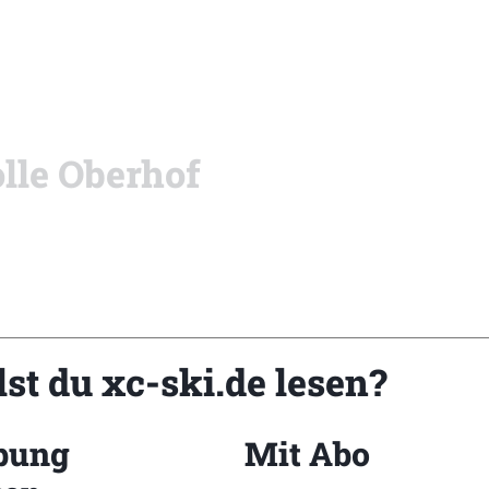
lle Oberhof
st du xc-ski.de lesen?
enn
bung
Mit Abo