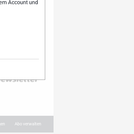
nem Account und
er Anmeldung
ktuell auf dem
Dann melde dich
ter an. Während
 du damit immer
ie wichtigsten
 dein Postfach.
:
gen
Abo verwalten