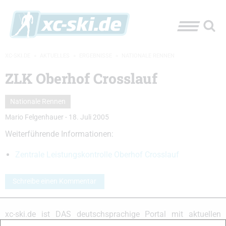
XC-SKI.DE
»
AKTUELLES
»
ERGEBNISSE
»
NATIONALE RENNEN
ZLK Oberhof Crosslauf
Nationale Rennen
Mario Felgenhauer
-
18. Juli 2005
Weiterführende Informationen:
Zentrale Leistungskontrolle Oberhof Crosslauf
Schreibe einen Kommentar
xc-ski.de ist DAS deutschsprachige Portal mit aktuellen