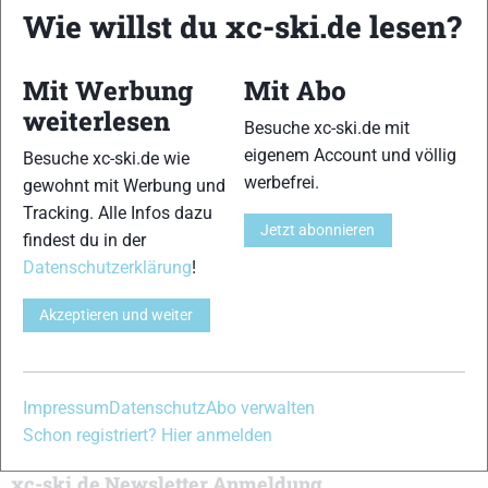
News aus dem Skilanglauf, Biathlon und der Nordischen
Wie willst du xc-ski.de lesen?
Kombination, einer Loipendatenbank,
Langlauf
-Community
und allem was du sonst noch über deine Lieblingssportarten
wissen solltest.
Mit Werbung
Mit Abo
weiterlesen
Besuche xc-ski.de mit
Ob
Skilanglauf
-Anfänger oder Profi-Sportler, wir haben
eigenem Account und völlig
immer ein offenes Ohr für dich! Du kannst uns jederzeit über
Besuche xc-ski.de wie
werbefrei.
das
Kontaktformular
erreichen.
gewohnt mit Werbung und
Tracking. Alle Infos dazu
Jetzt abonnieren
findest du in der
Partner
Datenschutzerklärung
!
Akzeptieren und weiter
xc-ski.de in Social Media
instagram
facebook
spotify
x
youtube
Impressum
Datenschutz
Abo verwalten
Schon registriert? Hier anmelden
xc-ski.de Newsletter Anmeldung