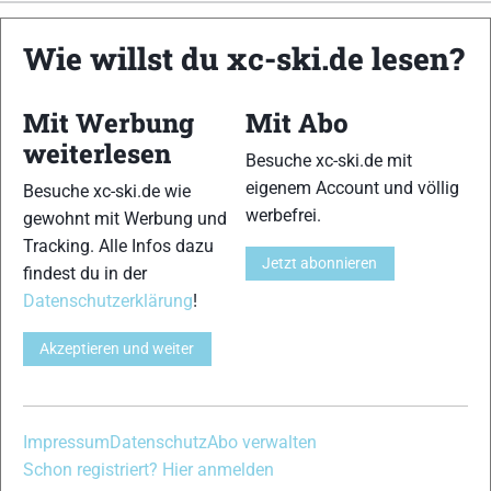
xc-ski.de ist DAS deutschsprachige Portal mit aktuellen
Wie willst du xc-ski.de lesen?
News aus dem Skilanglauf, Biathlon und der Nordischen
Kombination, einer Loipendatenbank,
Langlauf
-Community
Mit Werbung
Mit Abo
und allem was du sonst noch über deine Lieblingssportarten
wissen solltest.
weiterlesen
Besuche xc-ski.de mit
eigenem Account und völlig
Besuche xc-ski.de wie
Ob
Skilanglauf
-Anfänger oder Profi-Sportler, wir haben
werbefrei.
gewohnt mit Werbung und
immer ein offenes Ohr für dich! Du kannst uns jederzeit über
Tracking. Alle Infos dazu
das
Kontaktformular
erreichen.
Jetzt abonnieren
findest du in der
Datenschutzerklärung
!
Partner
Akzeptieren und weiter
xc-ski.de in Social Media
Impressum
Datenschutz
Abo verwalten
instagram
facebook
spotify
x
youtube
Schon registriert? Hier anmelden