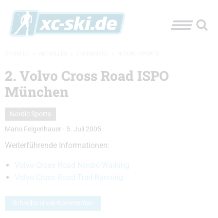
XC-SKI.DE
»
AKTUELLES
»
ERGEBNISSE
»
NORDIC SPORTS
2. Volvo Cross Road ISPO
München
Nordic Sports
Mario Felgenhauer
-
5. Juli 2005
Weiterführende Informationen:
Volvo Cross Road Nordic Walking
Volvo Cross Road Trail Running
Schreibe einen Kommentar