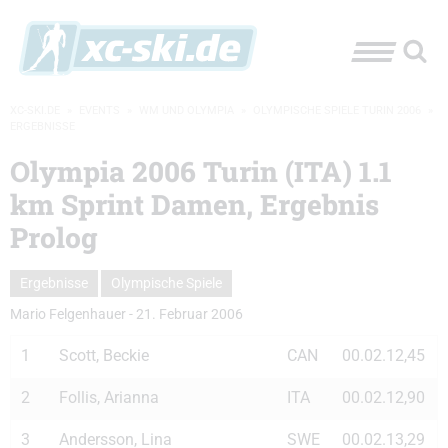
XC-SKI.DE
»
EVENTS
»
WM UND OLYMPIA
»
OLYMPISCHE SPIELE TURIN 2006
»
ERGEBNISSE
Olympia 2006 Turin (ITA) 1.1
km Sprint Damen, Ergebnis
Prolog
Ergebnisse
Olympische Spiele
Mario Felgenhauer
-
21. Februar 2006
1
Scott, Beckie
CAN
00.02.12,45
2
Follis, Arianna
ITA
00.02.12,90
3
Andersson, Lina
SWE
00.02.13,29