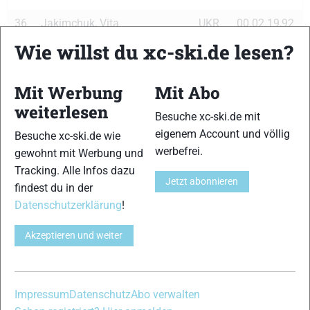
36
Jakimchuk, Vita
UKR
00.02.19,92
Wie willst du xc-ski.de lesen?
37
Terentjeva, Irina
LTU
00.02.20,08
38
Williams, Lindsey
USA
00.02.20,18
Mit Werbung
Mit Abo
weiterlesen
39
Kolomina, Elena
KAZ
00.02.20,28
Besuche xc-ski.de mit
eigenem Account und völlig
Besuche xc-ski.de wie
40
Fabjan, Vesna
SLO
00.02.20,34
werbefrei.
gewohnt mit Werbung und
41
Mannima, Tatjana
EST
00.02.20,44
Tracking. Alle Infos dazu
Jetzt abonnieren
findest du in der
42
Hietamaeki-Peinaeki, Elina
FIN
00.02.20,49
Datenschutzerklärung
!
43
Malets Lisogor, Marina
UKR
00.02.20,79
Akzeptieren und weiter
44
Kowalczyk, Justyna
POL
00.02.21,19
45
Issachenko, Natalya
KAZ
00.02.21,22
Impressum
Datenschutz
Abo verwalten