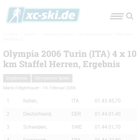
XC-SKI.DE
»
EVENTS
»
WM UND OLYMPIA
»
OLYMPISCHE SPIELE TURIN 2006
»
ERGEBNISSE
Olympia 2006 Turin (ITA) 4 x 10
km Staffel Herren, Ergebnis
Ergebnisse
Olympische Spiele
Mario Felgenhauer
-
19. Februar 2006
1
Italien,
ITA
01.43.45,70
2
Deutschland,
GER
01.44.01,40
3
Schweden,
SWE
01.44.01,70