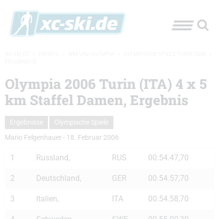
XC-SKI.DE
»
EVENTS
»
WM UND OLYMPIA
»
OLYMPISCHE SPIELE TURIN 2006
»
ERGEBNISSE
Olympia 2006 Turin (ITA) 4 x 5
km Staffel Damen, Ergebnis
Ergebnisse
Olympische Spiele
Mario Felgenhauer
-
18. Februar 2006
1
Russland,
RUS
00.54.47,70
2
Deutschland,
GER
00.54.57,70
3
Italien,
ITA
00.54.58,70