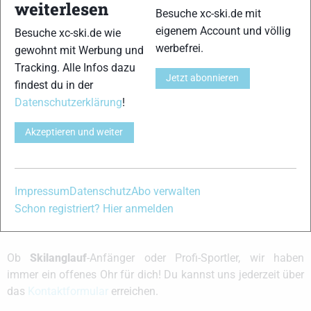
weiterlesen
15
Belarus, ,
BLR
00.58.28,50
Besuche xc-ski.de mit
eigenem Account und völlig
Besuche xc-ski.de wie
16
China,
CHN
00.58.41,30
werbefrei.
gewohnt mit Werbung und
Tracking. Alle Infos dazu
17
Estland,
EST
01.00.24,40
Jetzt abonnieren
findest du in der
Datenschutzerklärung
!
Schreibe einen Kommentar
Akzeptieren und weiter
xc-ski.de ist DAS deutschsprachige Portal mit aktuellen
News aus dem Skilanglauf, Biathlon und der Nordischen
Kombination, einer Loipendatenbank,
Langlauf
-Community
Impressum
Datenschutz
Abo verwalten
und allem was du sonst noch über deine Lieblingssportarten
Schon registriert? Hier anmelden
wissen solltest.
Ob
Skilanglauf
-Anfänger oder Profi-Sportler, wir haben
immer ein offenes Ohr für dich! Du kannst uns jederzeit über
das
Kontaktformular
erreichen.