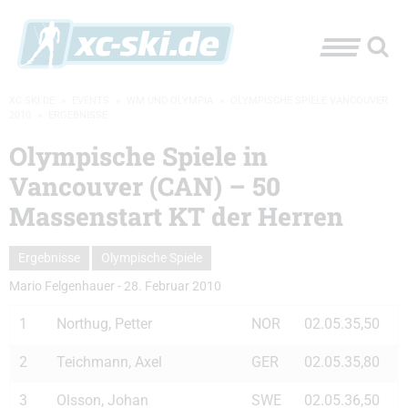
XC-SKI.DE
»
EVENTS
»
WM UND OLYMPIA
»
OLYMPISCHE SPIELE VANCOUVER
2010
»
ERGEBNISSE
Olympische Spiele in
Vancouver (CAN) – 50
Massenstart KT der Herren
Ergebnisse
Olympische Spiele
Mario Felgenhauer
-
28. Februar 2010
1
Northug, Petter
NOR
02.05.35,50
2
Teichmann, Axel
GER
02.05.35,80
3
Olsson, Johan
SWE
02.05.36,50