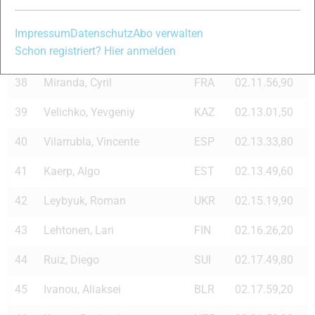
36
Clara, Roland
ITA
02.11.00,80
Impressum
Datenschutz
Abo verwalten
Schon registriert? Hier anmelden
37
Nousiainen, Ville
FIN
02.11.38,00
38
Miranda, Cyril
FRA
02.11.56,90
39
Velichko, Yevgeniy
KAZ
02.13.01,50
40
Vilarrubla, Vincente
ESP
02.13.33,80
41
Kaerp, Algo
EST
02.13.49,60
42
Leybyuk, Roman
UKR
02.15.19,90
43
Lehtonen, Lari
FIN
02.16.26,20
44
Ruiz, Diego
SUI
02.17.49,80
45
Ivanou, Aliaksei
BLR
02.17.59,20