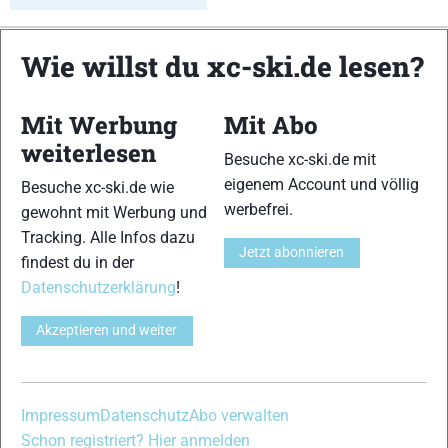
Wie willst du xc-ski.de lesen?
xc-ski.de ist DAS deutschsprachige Portal mit aktuellen
News aus dem Skilanglauf, Biathlon und der Nordischen
Kombination, einer Loipendatenbank,
Langlauf
-Community
Mit Werbung
Mit Abo
und allem was du sonst noch über deine Lieblingssportarten
weiterlesen
wissen solltest.
Besuche xc-ski.de mit
eigenem Account und völlig
Besuche xc-ski.de wie
Ob
Skilanglauf
-Anfänger oder Profi-Sportler, wir haben
werbefrei.
gewohnt mit Werbung und
immer ein offenes Ohr für dich! Du kannst uns jederzeit über
Tracking. Alle Infos dazu
das
Kontaktformular
erreichen.
Jetzt abonnieren
findest du in der
Datenschutzerklärung
!
Partner
Akzeptieren und weiter
xc-ski.de in Social Media
Impressum
Datenschutz
Abo verwalten
instagram
facebook
spotify
x
youtube
Schon registriert? Hier anmelden