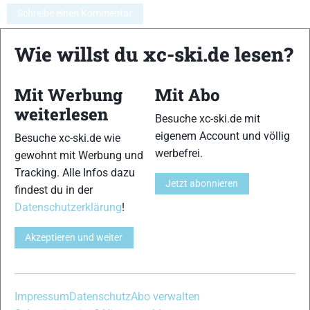
Schreibe einen Kommentar
Wie willst du xc-ski.de lesen?
xc-ski.de ist DAS deutschsprachige Portal mit aktuellen
News aus dem Skilanglauf, Biathlon und der Nordischen
Mit Werbung
Mit Abo
Kombination, einer Loipendatenbank,
Langlauf
-Community
und allem was du sonst noch über deine Lieblingssportarten
weiterlesen
Besuche xc-ski.de mit
wissen solltest.
eigenem Account und völlig
Besuche xc-ski.de wie
werbefrei.
gewohnt mit Werbung und
Ob
Skilanglauf
-Anfänger oder Profi-Sportler, wir haben
Tracking. Alle Infos dazu
immer ein offenes Ohr für dich! Du kannst uns jederzeit über
Jetzt abonnieren
findest du in der
das
Kontaktformular
erreichen.
Datenschutzerklärung
!
Partner
Akzeptieren und weiter
xc-ski.de in Social Media
Impressum
Datenschutz
Abo verwalten