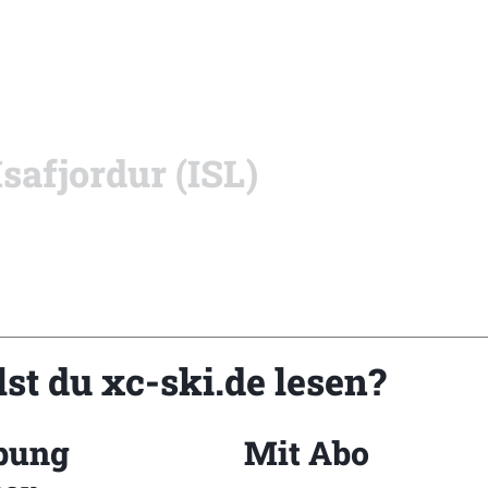
safjordur (ISL)
st du xc-ski.de lesen?
r
xc-ski.de Newslett
bung
Mit Abo
Du willst immer a