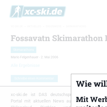
XC-SKI.DE
»
AKTUELLES
»
ERGEBNISSE
»
SKIMARATHONS
Fossavatn Skimarathon I
Skimarathons
Mario Felgenhauer
-
2. Mai 2006
Alle Ergebnisse
Schreibe einen Kommentar
Wie will
Partne
xc-ski.de ist DAS deutschsprachige
Mit Wer
Portal mit aktuellen News aus dem