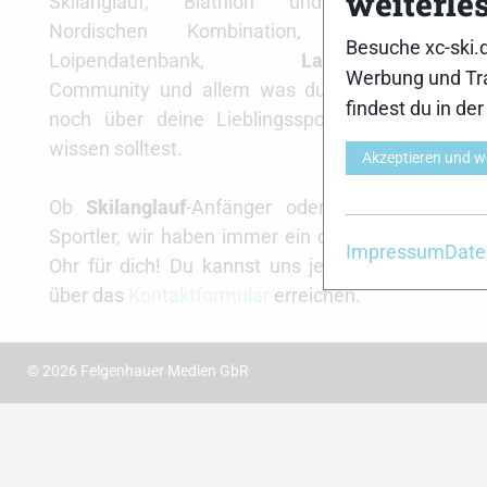
weiterle
Skilanglauf, Biathlon und der
Nordischen Kombination, einer
xc-ski.
Besuche xc-ski.
Loipendatenbank,
Langlauf
-
insta
Werbung und Tra
Community und allem was du sonst
findest du in de
noch über deine Lieblingssportarten
wissen solltest.
Akzeptieren und w
Ob
Skilanglauf
-Anfänger oder Profi-
Sportler, wir haben immer ein offenes
Impressum
Date
Ohr für dich! Du kannst uns jederzeit
über das
Kontaktformular
erreichen.
© 2026 Felgenhauer Medien GbR