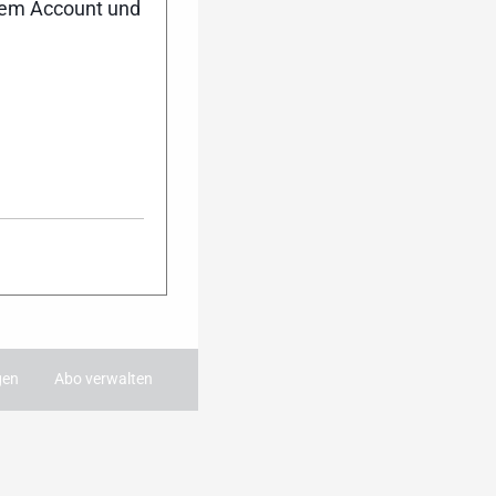
Dann melde dich
nem Account und
ter an. Während
 du damit immer
ie wichtigsten
 dein Postfach.
:
gen
Abo verwalten