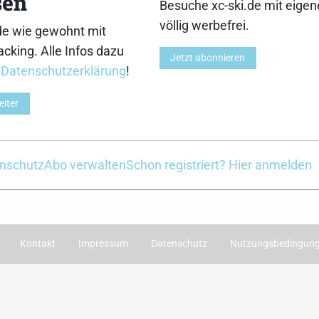
sen
Laufenden bleiben? 
Besuche xc-ski.de mit eige
für unseren Newslet
de in Social Media
völlig werbefrei.
de wie gewohnt mit
der Saison erhältst
gram
facebook
spotify
x
youtube
cking. Alle Infos dazu
Jetzt abonnieren
einmal pro Woche d
r
Datenschutzerklärung
!
News und Themen in
Einfach hier anmelden
eiter
nschutz
Abo verwalten
Schon registriert? Hier anmelden
Kontakt
Impressum
Datenschutz
Nutzungsbedingun