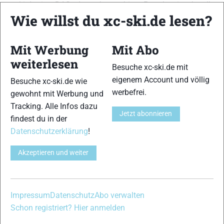
xc-ski.de ist DAS deutschsprachige Portal mit aktuellen
Wie willst du xc-ski.de lesen?
News aus dem Skilanglauf, Biathlon und der Nordischen
Kombination, einer Loipendatenbank,
Langlauf
-Community
und allem was du sonst noch über deine Lieblingssportarten
Mit Werbung
Mit Abo
wissen solltest.
weiterlesen
Besuche xc-ski.de mit
Ob
Skilanglauf
-Anfänger oder Profi-Sportler, wir haben
eigenem Account und völlig
Besuche xc-ski.de wie
immer ein offenes Ohr für dich! Du kannst uns jederzeit über
werbefrei.
gewohnt mit Werbung und
das
Kontaktformular
erreichen.
Tracking. Alle Infos dazu
Jetzt abonnieren
findest du in der
Partner
Datenschutzerklärung
!
Akzeptieren und weiter
xc-ski.de in Social Media
instagram
facebook
spotify
x
youtube
Impressum
Datenschutz
Abo verwalten
Schon registriert? Hier anmelden